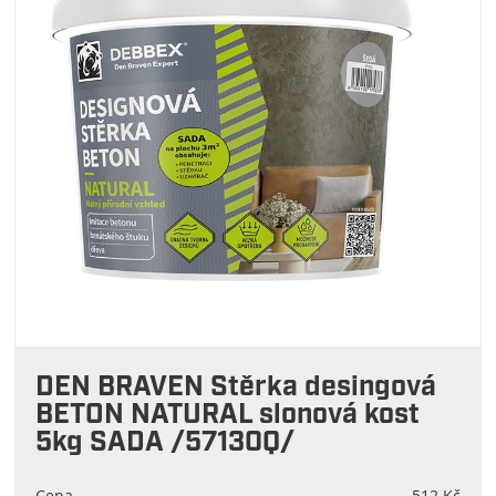
DEN BRAVEN Stěrka desingová
BETON NATURAL slonová kost
5kg SADA /57130Q/
Cena
512 Kč