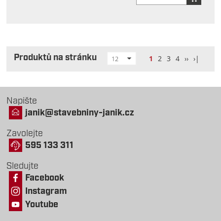
Produktů na stránku
1
2
3
4
››
›|
12
Napište
janik@stavebniny-janik.cz
Zavolejte
595 133 311
Sledujte
Facebook
Instagram
Youtube