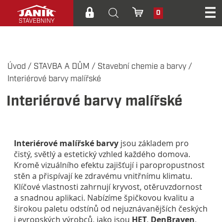
0
Úvod
/
STAVBA A DŮM
/
Stavební chemie a barvy
/
Interiérové barvy malířské
Interiérové barvy malířské
Interiérové malířské barvy
jsou základem pro
čistý, světlý a estetický vzhled každého domova.
Kromě vizuálního efektu zajišťují i paropropustnost
stěn a přispívají ke zdravému vnitřnímu klimatu.
Klíčové vlastnosti zahrnují kryvost, otěruvzdornost
a snadnou aplikaci. Nabízíme špičkovou kvalitu a
širokou paletu odstínů od nejuznávanějších českých
i evropských výrobců, jako jsou
HET
,
DenBraven
,