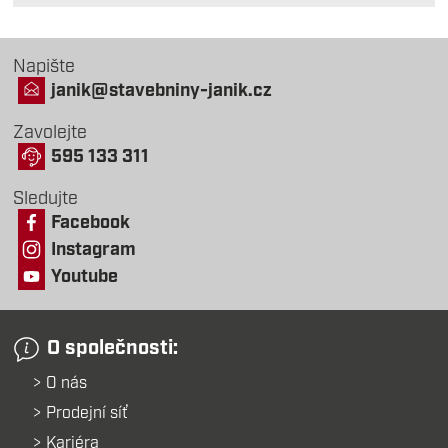
Novinka
Výprodej
Napište
-25% po dokončení objednávky
janik@stavebniny-janik.cz
Dlouhodobě výhodná cena
Zavolejte
595 133 311
Sledujte
Facebook
Instagram
Youtube
O společnosti:
O nás
Prodejní síť
Kariéra