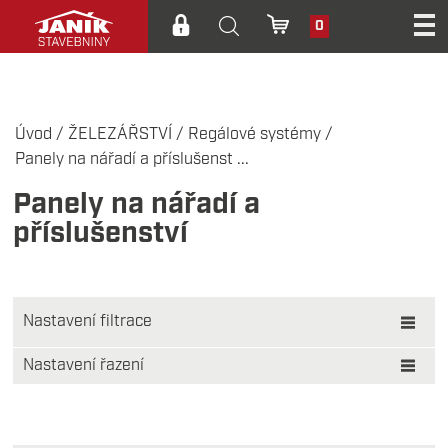
0
Úvod
/
ŽELEZÁŘSTVÍ
/
Regálové systémy
/
Panely na nářadí a příslušenst ...
Panely na nářadí a
příslušenství
Nastavení filtrace
Zobrazit pouze:
Nastavení řazení
Akční cena