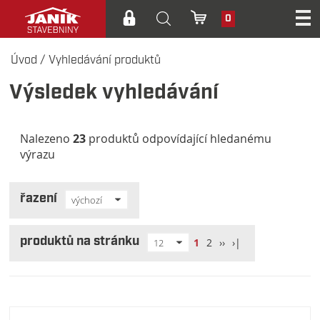
0
Úvod
/
Vyhledávání produktů
Výsledek vyhledávání
Nalezeno
23
produktů odpovídající hledanému
výrazu
řazení
výchozí
produktů na stránku
1
2
››
›|
12