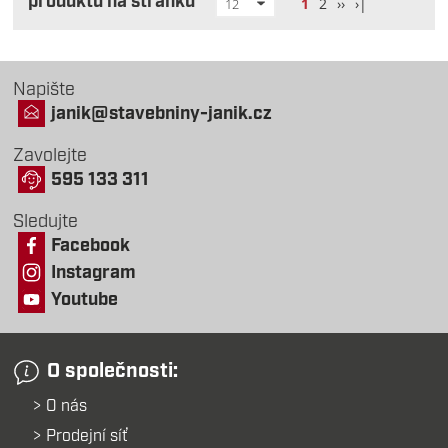
produktů na stránku
1
2
››
›|
12
Napište
janik@stavebniny-janik.cz
Zavolejte
595 133 311
Sledujte
Facebook
Instagram
Youtube
O společnosti:
O nás
Prodejní síť