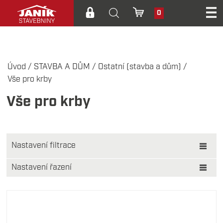
0
Úvod
/
STAVBA A DŮM
/
Ostatní (stavba a dům)
/
Vše pro krby
Vše pro krby
Nastavení filtrace
Zobrazit pouze:
Nastavení řazení
Cena
Akční cena
Výrobce
Novinka