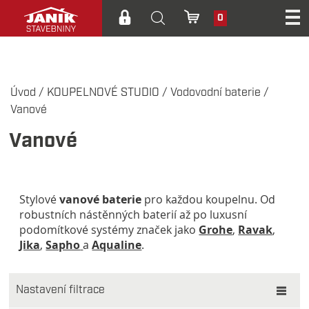
0
Úvod
/
KOUPELNOVÉ STUDIO
/
Vodovodní baterie
/
Vanové
Vanové
Stylové
vanové baterie
pro každou koupelnu. Od
robustních nástěnných baterií až po luxusní
podomítkové systémy značek jako
Grohe
,
Ravak
,
Jika
,
Sapho
a
Aqualine
.
Nastavení filtrace