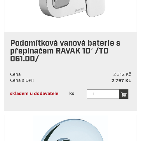
Podomítková vanová baterie s
přepínačem RAVAK 10° /TD
061.00/
Cena
2 312 Kč
Cena s DPH
2 797 Kč
skladem u dodavatele
ks