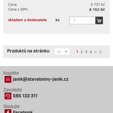
Cena
6 737 Kč
Cena s DPH
8 152 Kč
skladem u dodavatele
ks
Produktů na stránku
1
2
3
4
››
›|
12
Napište
janik@stavebniny-janik.cz
Zavolejte
595 133 311
Sledujte
Facebook