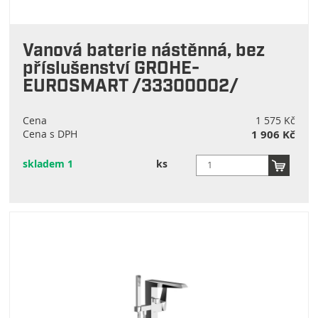
Freedom
(
1
)
Vanová baterie nástěnná, bez
Heda
(
1
)
příslušenství GROHE-
Chrome
(
1
)
EUROSMART /33300002/
Metalia57
(
7
)
Cena
1 575 Kč
Cena s DPH
1 906 Kč
Metali55
(
4
)
skladem 1
ks
Neo
(
1
)
Slim
(
3
)
Termo
(
1
)
10°
(
5
)