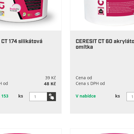
CT 174 silikátová
CERESIT CT 60 akrylát
omítka
39 Kč
Cena od
H od
48 Kč
Cena s DPH od
 153
ks
V nabídce
ks