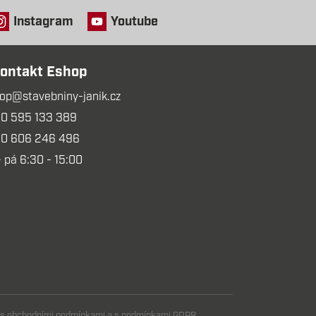
Instagram
Youtube
ontakt Eshop
op@stavebniny-janik.cz
0 595 133 389
0 606 246 496
- pá 6:30 - 15:00
m s obchodními podmínkami a s podmínkami GDPR