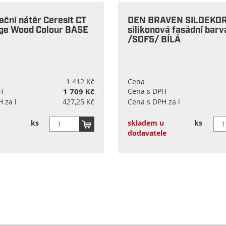
ční nátěr Ceresit CT
DEN BRAVEN SILDEKO
age Wood Colour BASE
silikonová fasádní barv
/SOF5/ BÍLÁ
1 412 Kč
Cena
H
1 709 Kč
Cena s DPH
 za l
427,25 Kč
Cena s DPH za l
ks
skladem u
ks
dodavatele