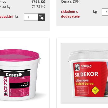
H od
1793 Kč
Cena s DPH
H za kg
71,72 Kč
skladem u
kg
dodavatele
odeslání
ks