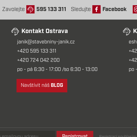
Zavolejte
595 133 311
Sledujte
Facebook
Kontakt Ostrava
K
janik@stavebniny-janik.cz
esh
+420 595 133 311
+42
+420 724 042 200
+42
po - pá 6:30 - 17:00 /so 6:30 - 13:00
po 
Navštívit náš
BLOG
Registrovat
Registrací souhlasí