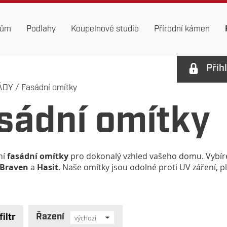
dům
Podlahy
Koupelnové studio
Přírodní kámen
Přih
ÁDY
/
Fasádní omítky
sádní omítky
ní
fasádní omítky
pro dokonalý vzhled vašeho domu. Vybír
Braven
a
Hasit
. Naše omítky jsou odolné proti UV záření, pl
Řazení
filtr
výchozí