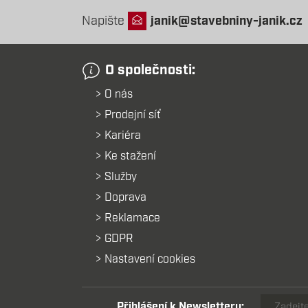
Napište
janik@stavebniny-janik.cz
O společnosti:
O nás
Prodejní síť
Kariéra
Ke stažení
Služby
Doprava
Reklamace
GDPR
Nastavení cookies
Přihlášení k Newsletteru: