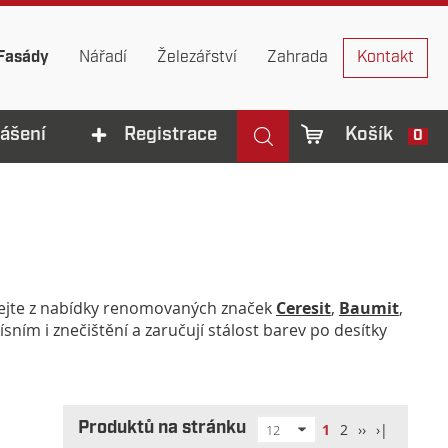
Fasády
Nářadí
Železářství
Zahrada
Kontakt
lášení
Registrace
Košík
0
ejte z nabídky renomovaných značek
Ceresit
,
Baumit
,
ísním i znečištění a zaručují stálost barev po desítky
Produktů na stránku
1
2
››
›|
12