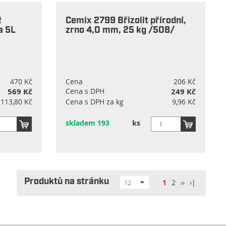
R
Cemix 2799 Břizolit přírodní,
a 5L
zrno 4,0 mm, 25 kg /508/
470 Kč
Cena
206 Kč
569 Kč
Cena s DPH
249 Kč
113,80 Kč
Cena s DPH za kg
9,96 Kč
skladem 193
ks
Produktů na stránku
1
2
››
›|
12