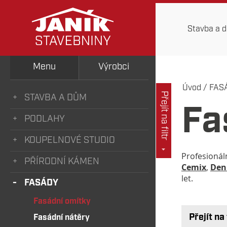
Stavba a 
Menu
Výrobci
Úvod
/
FAS
Přejít na filtr
STAVBA A DŮM
Fa
PODLAHY
KOUPELNOVÉ STUDIO
Profesionál
PŘÍRODNÍ KÁMEN
Cemix
,
Den
let.
FASÁDY
Fasádní omítky
Přejít na 
Fasádní nátěry