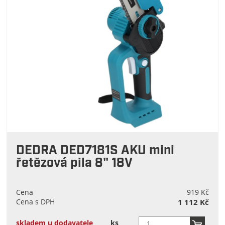
DEDRA DED7181S AKU mini
řetězová pila 8" 18V
Cena
919 Kč
Cena s DPH
1 112 Kč
skladem u dodavatele
ks