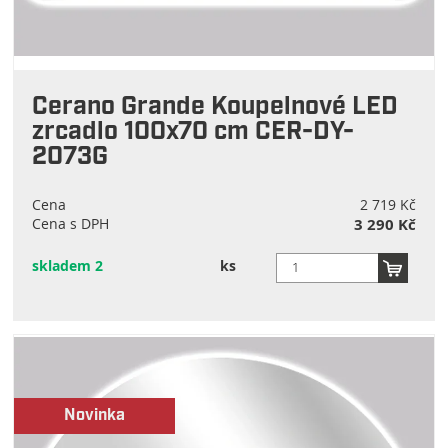
Cerano Grande Koupelnové LED
zrcadlo 100x70 cm CER-DY-
2073G
Cena
2 719 Kč
Cena s DPH
3 290 Kč
skladem 2
ks
Novinka