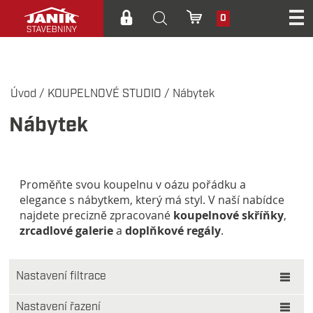
0
Úvod
/
KOUPELNOVÉ STUDIO
/
Nábytek
Nábytek
Proměňte svou koupelnu v oázu pořádku a
elegance s nábytkem, který má styl. V naší nabídce
najdete precizně zpracované
koupelnové skříňky
,
zrcadlové galerie
a
doplňkové regály
.
Nastavení filtrace
Zobrazit pouze:
Nastavení řazení