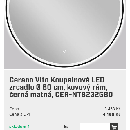
Cerano Vito Koupelnové LED
zrcadlo Ø 80 cm, kovový rám,
černá matná, CER-NT8232G80
Cena
3 463 Kč
Cena s DPH
4 190 Kč
skladem 1
ks