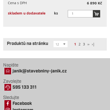
Cena s DPH
6 890 Kč
skladem u dodavatele
ks
Produktů na stránku
1
2
3
››
›|
12
Napište
janik@stavebniny-janik.cz
Zavolejte
595 133 311
Sledujte
Facebook