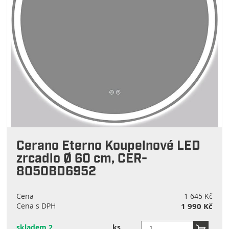
Cerano Eterno Koupelnové LED
zrcadlo Ø 60 cm, CER-
8050BD6952
Cena
1 645 Kč
Cena s DPH
1 990 Kč
skladem 2
ks