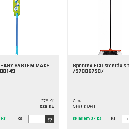
 EASY SYSTEM MAX+
Spontex ECO smeták s t
800149
/97006750/
278 Kč
Cena
H
336 Kč
Cena s DPH
 ks
ks
skladem 37 ks
ks