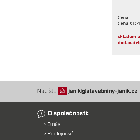
Cena
Cena s DP
skladem 
dodavatel
Napište
janik@stavebniny-janik.cz
O společnosti:
O nás
Prodejní síť