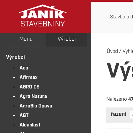
Stavba a 
Menu
Výrobci
Úvod
/
Vyhl
Výrobci
Vý
Aco
Afirmax
AGRO CS
Agro Natura
Nalezeno
4
AgroBio Opava
řazení
AGT
Alcaplast