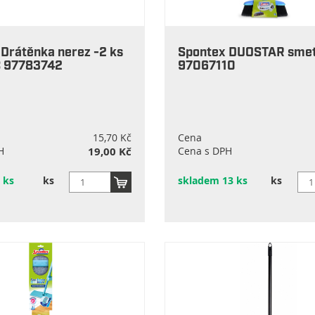
Drátěnka nerez -2 ks
Spontex DUOSTAR smet
 97783742
97067110
15,70 Kč
Cena
H
19,00 Kč
Cena s DPH
 ks
ks
skladem 13 ks
ks