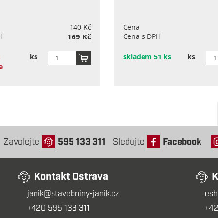
140 Kč
Cena
H
169 Kč
Cena s DPH
u
ks
skladem 51 ks
ks
e
Zavolejte
595 133 311
Sledujte
Facebook
Kontakt Ostrava
K
janik@stavebniny-janik.cz
esh
+420 595 133 311
+42