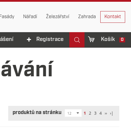
Fasády
Nářadí
Železářství
Zahrada
Kontakt
lášení
Registrace
Košík
0
dávání
produktů na stránku
1
2
3
4
››
›|
12