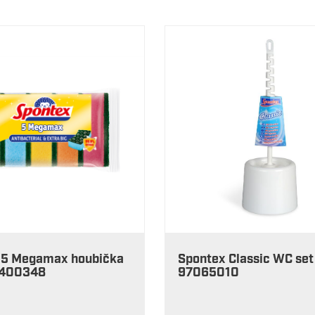
 5 Megamax houbička
Spontex Classic WC set
9400348
97065010