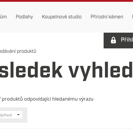
dům
Podlahy
Koupelnové studio
Přírodní kámen
Přih
edávání produktů
sledek vyhle
7
produktů odpovídající hledanému výrazu
výchozí