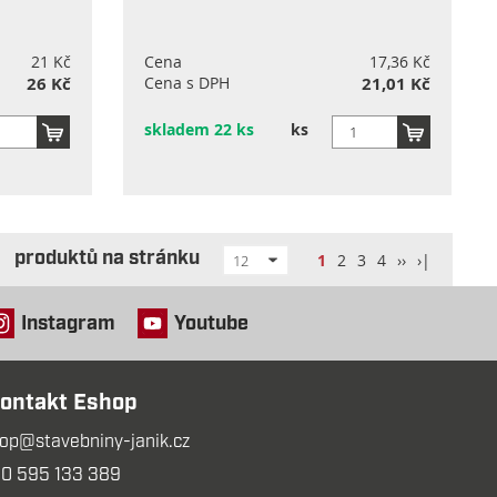
21 Kč
Cena
17,36 Kč
26 Kč
Cena s DPH
21,01 Kč
skladem 22 ks
ks
produktů na stránku
1
2
3
4
››
›|
12
Instagram
Youtube
ontakt Eshop
op@stavebniny-janik.cz
0 595 133 389