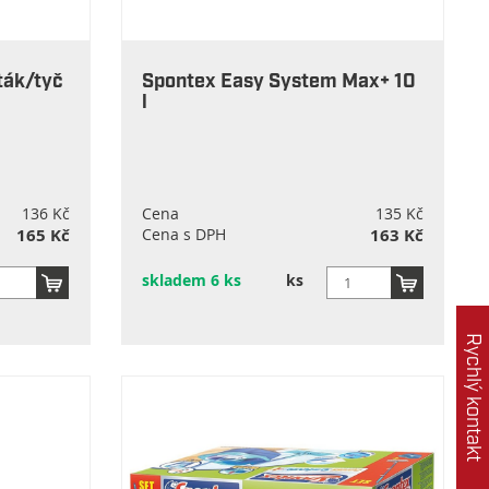
ák/tyč
Spontex Easy System Max+ 10
l
136 Kč
Cena
135 Kč
165 Kč
Cena s DPH
163 Kč
skladem 6 ks
ks
Rychlý kontakt