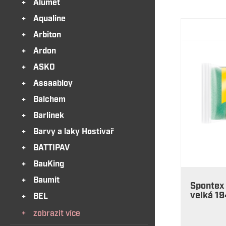
Alumet
Aqualine
Arbiton
Ardon
ASKO
Assaabloy
Balchem
Barlinek
Barvy a laky Hostivař
BATTIPAV
BauKing
Baumit
Spontex
velká 1
BEL
zobrazit více