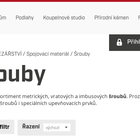
dům
Podlahy
Koupelnové studio
Přírodní kámen
Přih
EZÁŘSTVÍ
/
Spojovací materiál
/
Šrouby
ouby
ortiment metrických, vratových a imbusových
šroubů
. Pro
šroubů i speciálních upevňovacích prvků.
Řazení
filtr
výchozí