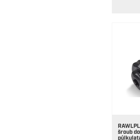
RAWLPL
šroub do
půlkulat