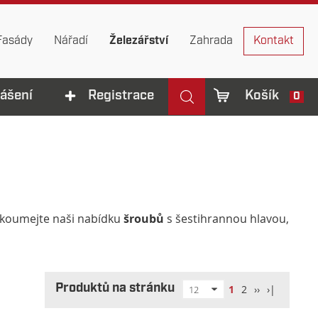
Fasády
Nářadí
Železářství
Zahrada
Kontakt
lášení
Registrace
Košík
0
zkoumejte naši nabídku
šroubů
s šestihrannou hlavou,
Produktů na stránku
1
2
››
›|
12