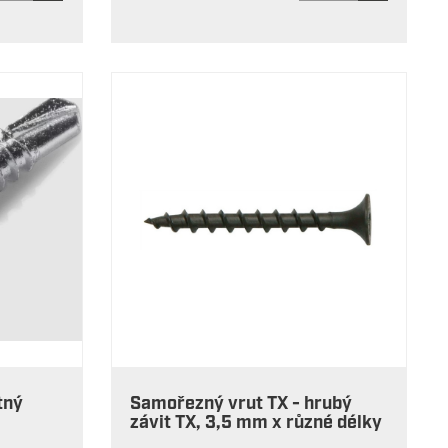
tný
Samořezný vrut TX - hrubý
závit TX, 3,5 mm x různé délky