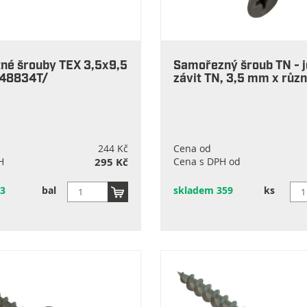
né šrouby TEX 3,5x9,5
Samořezný šroub TN - 
48834T/
závit TN, 3,5 mm x růz
244 Kč
Cena od
H
295 Kč
Cena s DPH od
3
bal
skladem 359
ks