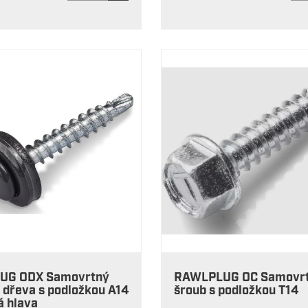
UG ODX Samovrtný
RAWLPLUG OC Samovr
 dřeva s podložkou A14
šroub s podložkou T14
á hlava