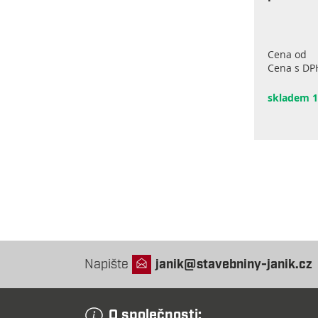
Cena od
Cena s DP
skladem 1
Napište
janik@stavebniny-janik.cz
O společnosti: