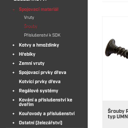
Spojovací materiál
Vruty
Šrouby
Příslušenství k SDK
Kotvy a hmoždinky
Hřebíky
Zemní vruty
Spojovací prvky dřeva
Kotvící prvky dřeva
Regálové systémy
Kování a příslušenství ke
dveřím
Šrouby R
Kouřovody a příslušenství
typ UMN
Ostatní (železářství)