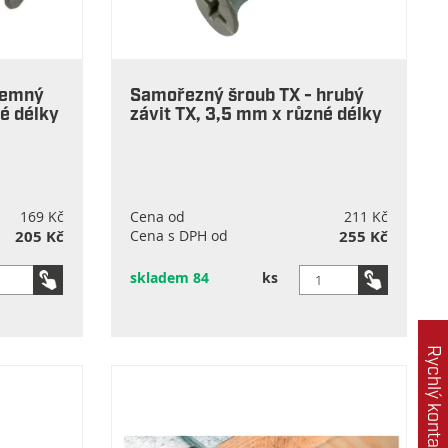
jemný
Samořezný šroub TX - hrubý
né délky
závit TX, 3,5 mm x různé délky
169 Kč
Cena od
211 Kč
205 Kč
Cena s DPH od
255 Kč
skladem 84
ks
Rychlý kontakt