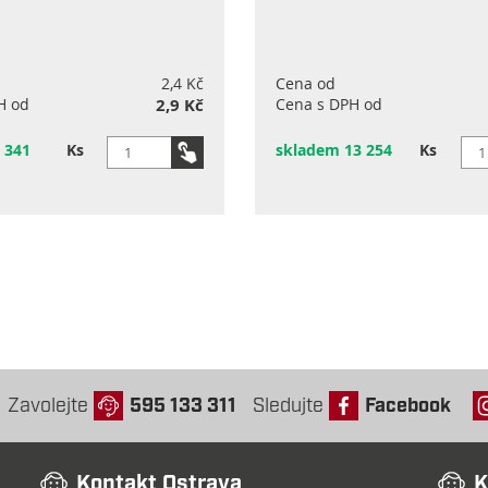
2,4 Kč
Cena od
H od
2,9 Kč
Cena s DPH od
 341
Ks
skladem 13 254
Ks
Zavolejte
595 133 311
Sledujte
Facebook
Kontakt Ostrava
K