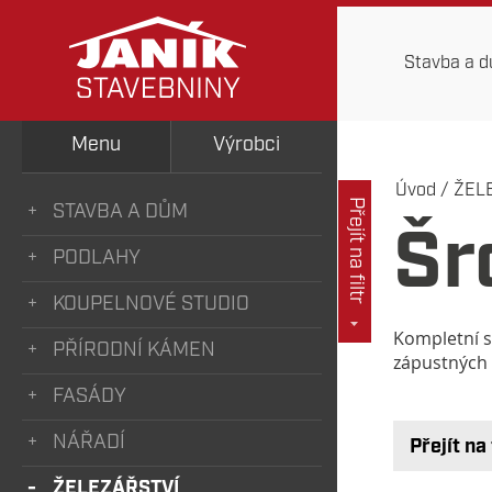
Stavba a 
Menu
Výrobci
Úvod
/
ŽEL
Přejít na filtr
STAVBA A DŮM
Šr
PODLAHY
KOUPELNOVÉ STUDIO
Kompletní s
PŘÍRODNÍ KÁMEN
zápustných 
FASÁDY
NÁŘADÍ
Přejít na 
ŽELEZÁŘSTVÍ