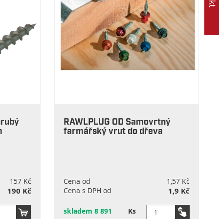
hrubý
RAWLPLUG OD Samovrtný
m
farmářský vrut do dřeva
157 Kč
Cena od
1,57 Kč
190 Kč
Cena s DPH od
1,9 Kč
skladem 8 891
Ks