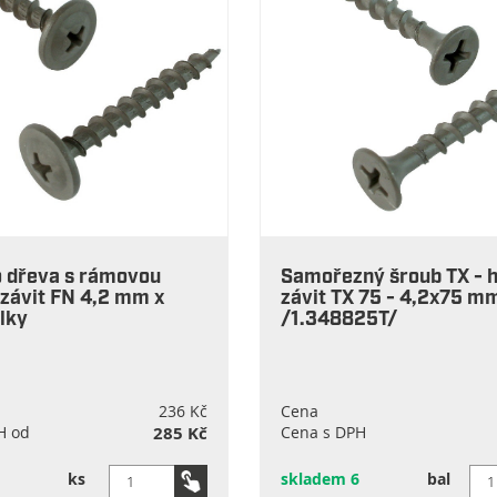
o dřeva s rámovou
Samořezný šroub TX - 
 závit FN 4,2 mm x
závit TX 75 - 4,2x75 m
lky
/1.348825T/
236 Kč
Cena
H od
285 Kč
Cena s DPH
ks
skladem 6
bal