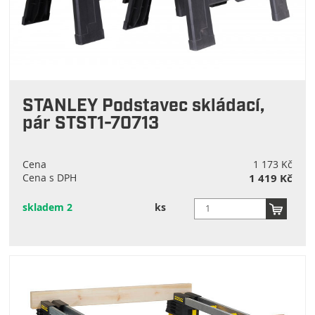
STANLEY Podstavec skládací,
pár STST1-70713
Cena
1 173 Kč
Cena s DPH
1 419 Kč
skladem 2
ks