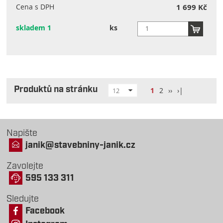
Cena s DPH
1 699 Kč
skladem 1
ks
Produktů na stránku
1
2
››
›|
12
Napište
janik@stavebniny-janik.cz
Zavolejte
595 133 311
Sledujte
Facebook