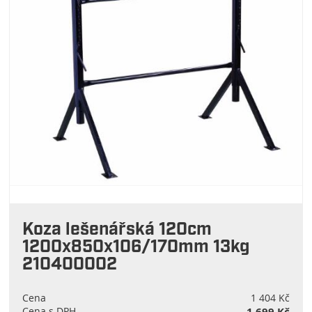
Koza lešenářská 120cm
1200x850x106/170mm 13kg
210400002
Cena
1 404 Kč
Cena s DPH
1 699 Kč