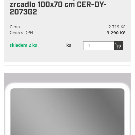
zrcadlo 100x70 cm CER-DY-
2073G2
Cena
2 719 Kč
Cena s DPH
3 290 Kč
skladem 2 ks
ks