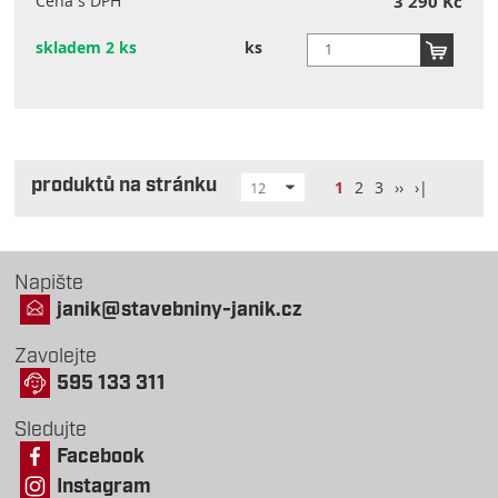
Cena s DPH
3 290 Kč
skladem 2 ks
ks
produktů na stránku
1
2
3
››
›|
12
Napište
janik@stavebniny-janik.cz
Zavolejte
595 133 311
Sledujte
Facebook
Instagram