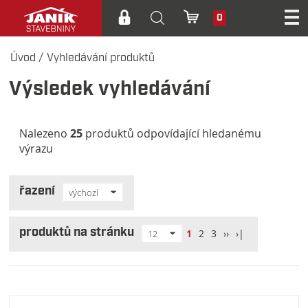
0
Úvod
/
Vyhledávání produktů
Výsledek vyhledávání
Nalezeno
25
produktů odpovídající hledanému
výrazu
řazení
výchozí
produktů na stránku
1
2
3
››
›|
12