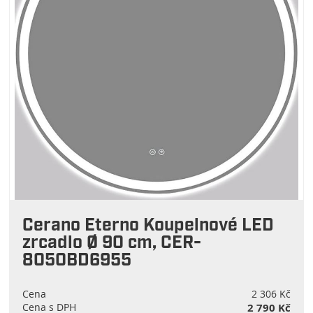
Cerano Eterno Koupelnové LED
zrcadlo Ø 90 cm, CER-
8050BD6955
Cena
2 306 Kč
Cena s DPH
2 790 Kč