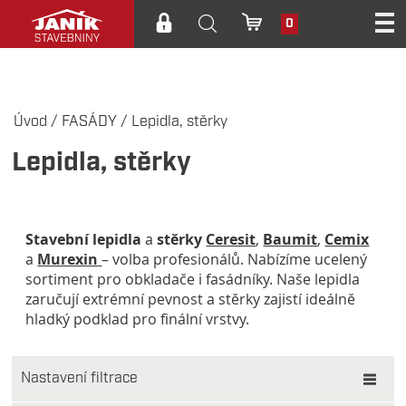
0
Úvod
/
FASÁDY
/
Lepidla, stěrky
Lepidla, stěrky
Stavební lepidla
a
stěrky
Ceresit
,
Baumit
,
Cemix
a
Murexin
– volba profesionálů. Nabízíme ucelený
sortiment pro obkladače i fasádníky. Naše lepidla
zaručují extrémní pevnost a stěrky zajistí ideálně
hladký podklad pro finální vrstvy.
Nastavení filtrace