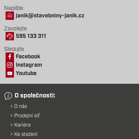
Napište
janik@stavebniny-janik.cz
Zavolejte
595 133 311
Sledujte
Facebook
Instagram
Youtube
O společnosti:
O nás
Prodejní síť
Kariéra
Ke stažení