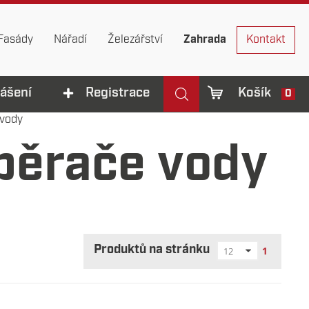
Fasády
Nářadí
Železářství
Zahrada
Kontakt
lášení
Registrace
Košík
0
 vody
běrače vody
Produktů na stránku
1
12