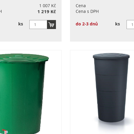
1 007 Kč
Cena
H
1 219 Kč
Cena s DPH
ks
do 2-3 dnů
ks