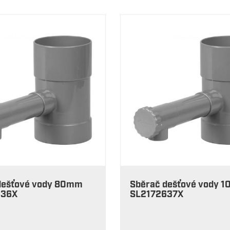
dešťové vody 80mm
Sběrač dešťové vody 
636X
SL2172637X