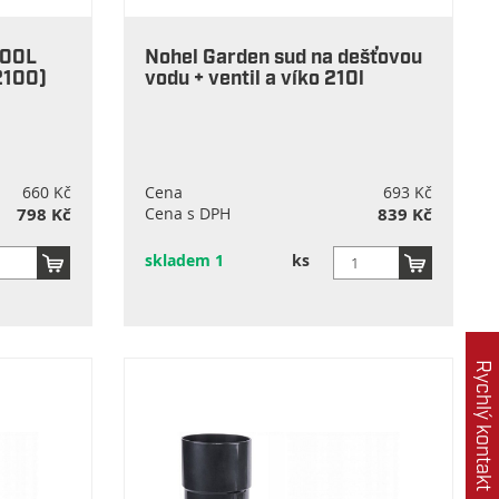
200L
Nohel Garden sud na dešťovou
2100)
vodu + ventil a víko 210l
660 Kč
Cena
693 Kč
798 Kč
Cena s DPH
839 Kč
skladem 1
ks
Rychlý kontakt