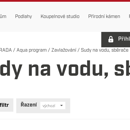
dům
Podlahy
Koupelnové studio
Přírodní kámen
Přih
RADA
/
Aqua program
/
Zavlažování
/
Sudy na vodu, sběrače
dy na vodu, s
Řazení
filtr
výchozí