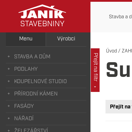
Stavba a 
Menu
Výrobci
Úvod
/
ZAH
Přejít na filtr
STAVBA A DŮM
Su
PODLAHY
KOUPELNOVÉ STUDIO
PŘÍRODNÍ KÁMEN
FASÁDY
Přejít na 
NÁŘADÍ
ŽELEZÁŘSTVÍ