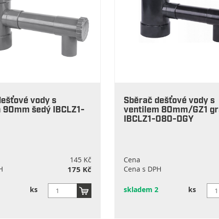
ešťové vody s
Sběrač dešťové vody s
m 90mm šedý IBCLZ1-
ventilem 80mm/GZ1 gr
IBCLZ1-080-DGY
145 Kč
Cena
H
175 Kč
Cena s DPH
ks
skladem 2
ks