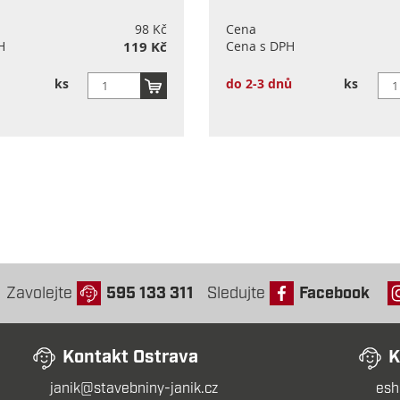
98 Kč
Cena
H
119 Kč
Cena s DPH
ks
do 2-3 dnů
ks
Zavolejte
595 133 311
Sledujte
Facebook
Kontakt Ostrava
K
janik@stavebniny-janik.cz
esh