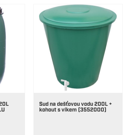
120L
Sud na dešťovou vodu 200L +
LU
kohout s víkem (3552000)