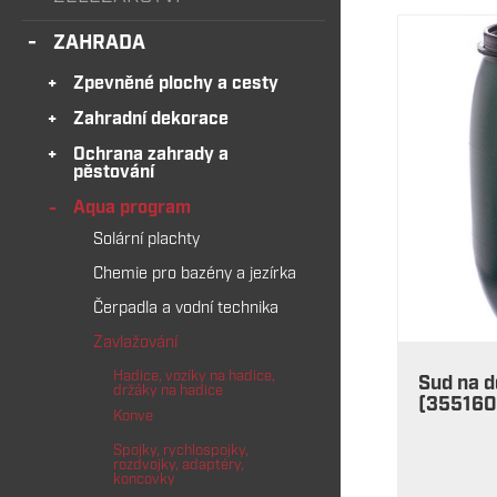
ZAHRADA
Zpevněné plochy a cesty
Zahradní dekorace
Ochrana zahrady a
pěstování
Aqua program
Solární plachty
Chemie pro bazény a jezírka
Čerpadla a vodní technika
Zavlažování
Hadice, vozíky na hadice,
Sud na 
držáky na hadice
(355160
Konve
Spojky, rychlospojky,
rozdvojky, adaptéry,
koncovky