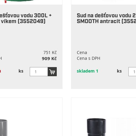
dešťovou vodu 300L +
Sud na dešťovou vodu 
s víkem (3552049)
SMOOTH antracit (355
751 Kč
Cena
H
909 Kč
Cena s DPH
ů
ks
skladem 1
ks