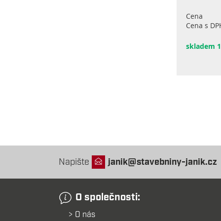
Cena
Cena s DP
skladem 1
Napište
janik@stavebniny-janik.cz
O společnosti:
O nás