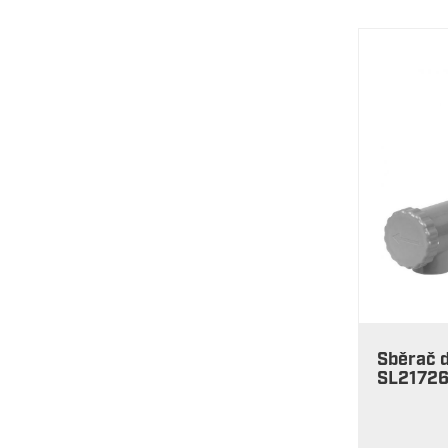
Sběrač 
SL2172