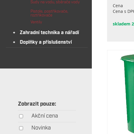
Sudy na vodu, sběrače vody
Cena
Cena s DP
Pistole, postřikovače,
roztřikovače
Ventily
skladem 2
Zahradní technika a nářadí
Doplňky a příslušenství
Zobrazit pouze:
Akční cena
Novinka