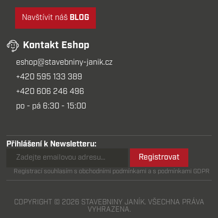
Navštívit náš
BLOG
Kontakt Eshop
eshop@stavebniny-janik.cz
+420 595 133 389
+420 606 246 496
po - pá 6:30 - 15:00
Přihlášení k Newsletteru:
Registrovat
Registrací souhlasím s obchodními podmínkami a s podmínkami GDPR
COPYRIGHT © 2026 STAVEBNINY JANÍK. VŠECHNA PRÁVA
VYHRAZENA.