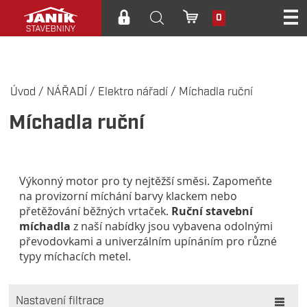
0
Úvod
/
NÁŘADÍ
/
Elektro nářadí
/
Míchadla ruční
Míchadla ruční
Výkonný motor pro ty nejtěžší směsi. Zapomeňte
na provizorní míchání barvy klackem nebo
přetěžování běžných vrtaček.
Ruční stavební
míchadla
z naší nabídky jsou vybavena odolnými
převodovkami a univerzálním upínáním pro různé
typy míchacích metel.
Nastavení filtrace