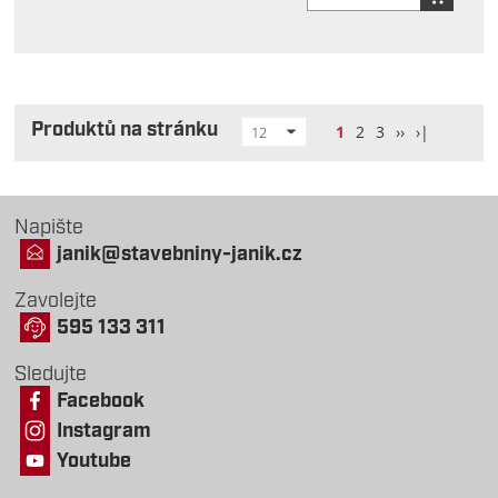
Produktů na stránku
1
2
3
››
›|
12
Napište
janik@stavebniny-janik.cz
Zavolejte
595 133 311
Sledujte
Facebook
Instagram
Youtube