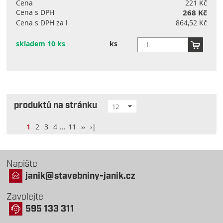
Cena
221 Kč
Cena s DPH
268 Kč
Cena s DPH za l
864,52 Kč
skladem 10 ks
ks
produktů na stránku
12
1
2
3
4
...
11
››
›|
Napište
janik@stavebniny-janik.cz
Zavolejte
595 133 311