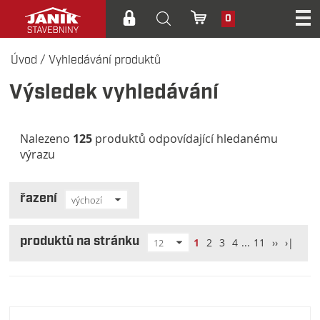
0
Úvod
/
Vyhledávání produktů
Výsledek vyhledávání
Nalezeno
125
produktů odpovídající hledanému
výrazu
řazení
výchozí
produktů na stránku
1
2
3
4
...
11
››
›|
12