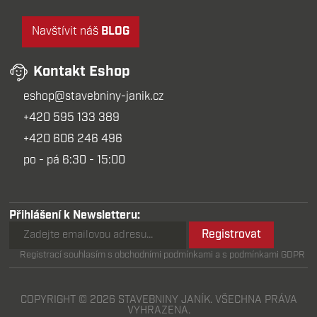
Navštívit náš
BLOG
Kontakt Eshop
eshop@stavebniny-janik.cz
+420 595 133 389
+420 606 246 496
po - pá 6:30 - 15:00
Přihlášení k Newsletteru:
Registrovat
Registrací souhlasím s obchodními podmínkami a s podmínkami GDPR
COPYRIGHT © 2026 STAVEBNINY JANÍK. VŠECHNA PRÁVA
VYHRAZENA.