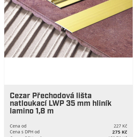
Cezar Přechodová lišta
natloukací LWP 35 mm hliník
lamino 1,8 m
Cena od
227 Kč
Cena s DPH od
275 Kč