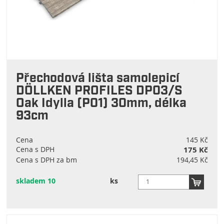
0,9 m
(
3
)
80 mm
(
1
)
1 m
(
2
)
1,8 m
(
1
)
Přechodová lišta samolepicí
2,5 m
(
1
)
DÖLLKEN PROFILES DP03/S
Oak Idylla (P01) 30mm, délka
93cm
Cena
145 Kč
Cena s DPH
175 Kč
Cena s DPH za bm
194,45 Kč
skladem 10
ks