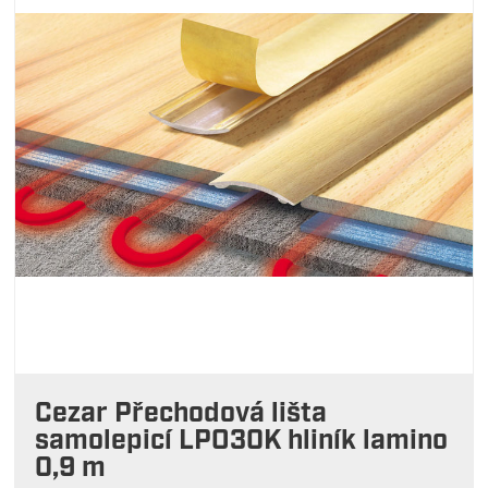
Cezar Přechodová lišta
samolepicí LPO30K hliník lamino
0,9 m