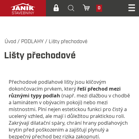
0
Úvod
/
PODLAHY
/
Lišty přechodové
Lišty přechodové
Přechodové podlahové lišty jsou klíčovým
dokončovacím prvkem, který
řeší přechod mezi
různými typy podlah
(např. mezi dlažbou v chodbě
a laminátem v obývacím pokoji) nebo mezi
místnostmi. Plní nejen estetickou funkci pro čistý a
ucelený vzhled, ale mají i důležitou praktickou roli.
Zakrývají dilatační spáry, chrání hrany podlahových
krytin před poškozením a zajišťují plynulý a
bezpečný přechod bez rizika zakopnutí.