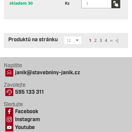
skladem 30
Ks
Produktů na stránku
1
2
3
4
››
›|
12
Napište
janik@stavebniny-janik.cz
Zavolejte
595 133 311
Sledujte
Facebook
Instagram
Youtube