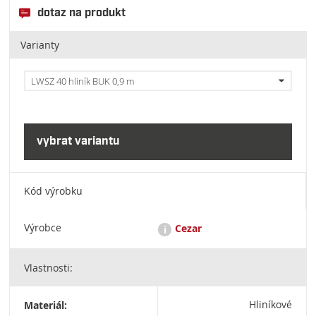
dotaz na produkt
Varianty
LWSZ 40 hliník BUK 0,9 m
Kód výrobku
Výrobce
Cezar
i
Vlastnosti:
CEZAR: Przedsiębiorstwo Produkcyjne, Dariusz Bogdan
Niewiński, ul. Strefowa 2, 19-300 Ełk / cezar@cezar.eu / +48
876 209 900
Materiál:
Hliníkové