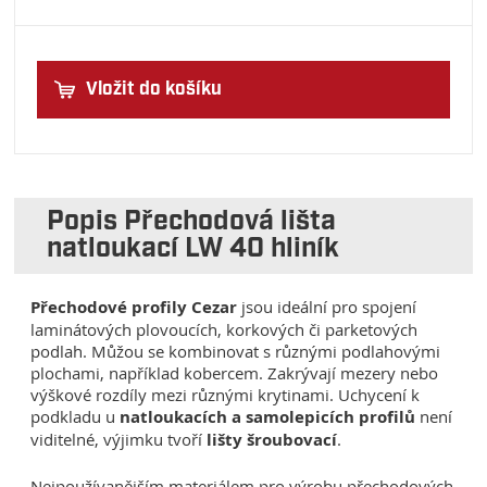
Vložit do košíku
Popis Přechodová lišta
natloukací LW 40 hliník
Přechodové profily Cezar
jsou ideální pro spojení
laminátových plovoucích, korkových či parketových
podlah. Můžou se kombinovat s různými podlahovými
plochami, například kobercem. Zakrývají mezery nebo
výškové rozdíly mezi různými krytinami. Uchycení k
podkladu u
natloukacích a samolepicích profilů
není
viditelné, výjimku tvoří
lišty šroubovací
.
Nejpoužívanějším materiálem pro výrobu přechodových