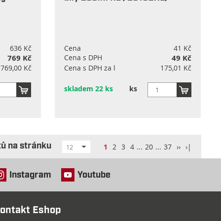
636 Kč
Cena
41 Kč
769 Kč
Cena s DPH
49 Kč
769,00 Kč
Cena s DPH za l
175,01 Kč
skladem 22 ks
ks
ů na stránku
1
2
3
4
...
20
...
37
››
›|
12
Instagram
Youtube
ontakt Eshop