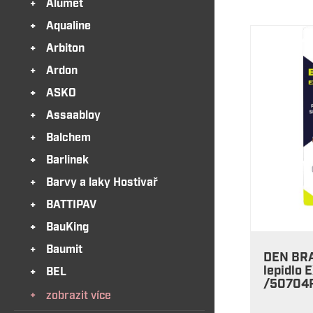
Alumet
Aqualine
Arbiton
Ardon
ASKO
Assaabloy
Balchem
Barlinek
Barvy a laky Hostivař
BATTIPAV
BauKing
Baumit
DEN BR
lepidlo
BEL
/50704
zobrazit více