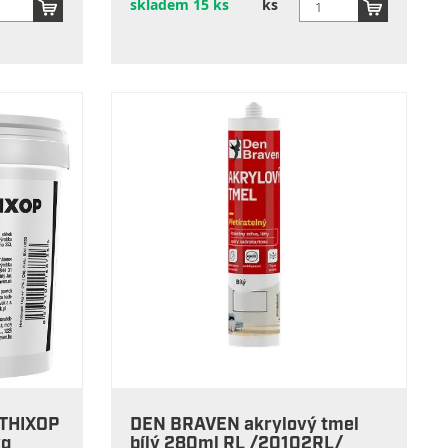
skladem 15 ks
ks
 THIXOP
DEN BRAVEN akrylový tmel
kg
bílý 280ml RL /20102RL/