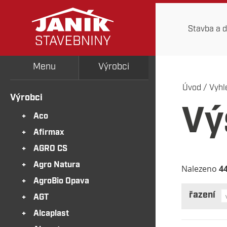
Stavba a 
Menu
Výrobci
Úvod
/
Vyhl
Výrobci
Vý
Aco
Afirmax
AGRO CS
Agro Natura
Nalezeno
4
AgroBio Opava
řazení
AGT
Alcaplast