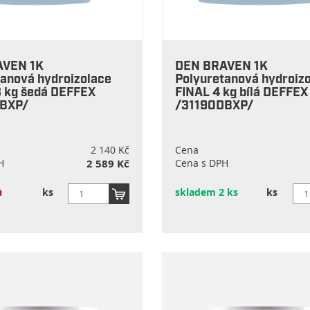
AVEN 1K
DEN BRAVEN 1K
tanová hydroizolace
Polyuretanová hydroiz
3 kg šedá DEFFEX
FINAL 4 kg bílá DEFFEX
DBXP/
/31190DBXP/
2 140 Kč
Cena
H
2 589 Kč
Cena s DPH
ů
ks
skladem 2 ks
ks