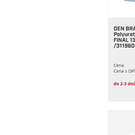
DEN BR
Polyure
FINAL 1
/31196
Cena
Cena s DP
do 2-3 dn