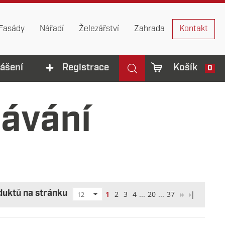
Fasády
Nářadí
Železářství
Zahrada
Kontakt
lášení
Registrace
Košík
0
dávání
duktů na stránku
1
2
3
4
...
20
...
37
››
›|
12