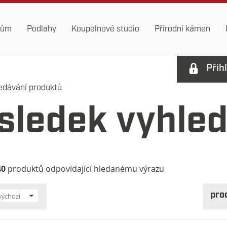
dům
Podlahy
Koupelnové studio
Přírodní kámen
Přih
edávání produktů
sledek vyhle
40
produktů odpovídající hledanému výrazu
pro
výchozí