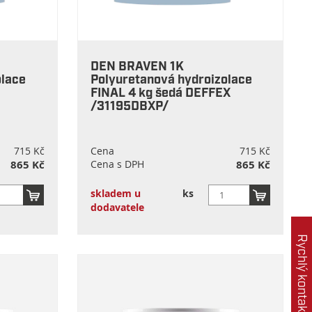
DEN BRAVEN 1K
olace
Polyuretanová hydroizolace
FINAL 4 kg šedá DEFFEX
/31195DBXP/
715 Kč
Cena
715 Kč
865 Kč
Cena s DPH
865 Kč
skladem u
ks
dodavatele
Rychlý kontakt