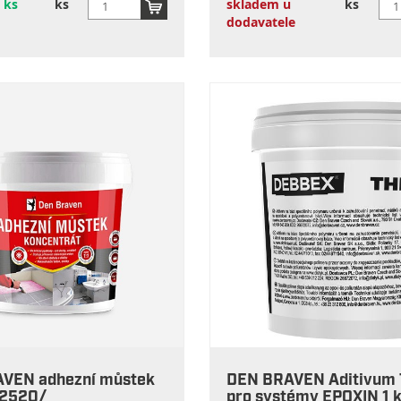
 ks
ks
skladem u
ks
dodavatele
VEN adhezní můstek
DEN BRAVEN Aditivum
7252Q/
pro systémy EPOXIN 1 