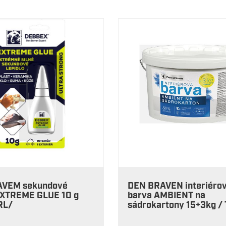
AVEM sekundové
DEN BRAVEN interiéro
 EXTREME GLUE 10 g
barva AMBIENT na
RL/
sádrokartony 15+3kg /