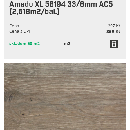
Amado XL 56194 33/8mm AC5
(2,518m2/bal.)
Cena
297 Kč
Cena s DPH
359 Kč
skladem 50 m2
m2