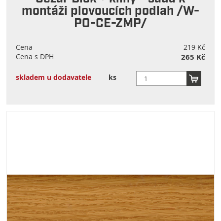
montáži plovoucích podlah /W-
PO-CE-ZMP/
Cena
219 Kč
Cena s DPH
265 Kč
skladem u dodavatele
ks