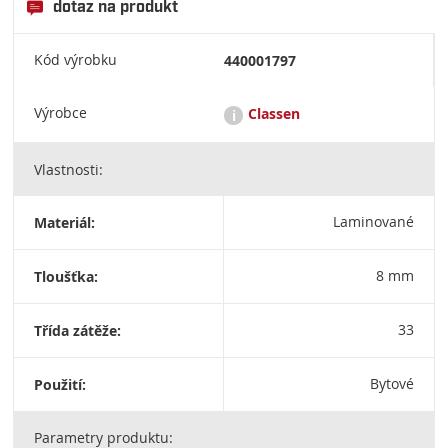
dotaz na produkt
Kód výrobku
440001797
Výrobce
Classen
i
Vlastnosti:
Podlahy Classen spojují přírodní vzhled a vysokou odolnost.
Značka Classen je jedna z největších světových dodavatelů
laminovaných podlah. Classen Floor Systems Sp. z o.o., ul.
Materiál:
Laminované
Wyzwolenia / 44-292 Zwonowice / Poland / +48 (32) 429 20 00 /
biuro@classenfloor.pl / NIP: 206 000 10 79
Tloušťka:
8 mm
Třída zátěže:
33
Použití:
Bytové
Parametry produktu: