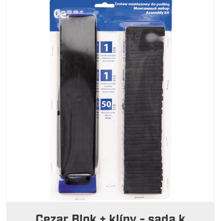
Cezar Blok + klíny - sada k