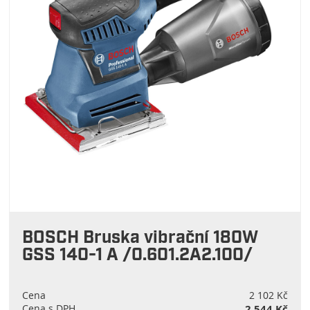
BOSCH Bruska vibrační 180W
GSS 140-1 A /0.601.2A2.100/
Cena
2 102 Kč
Cena s DPH
2 544 Kč