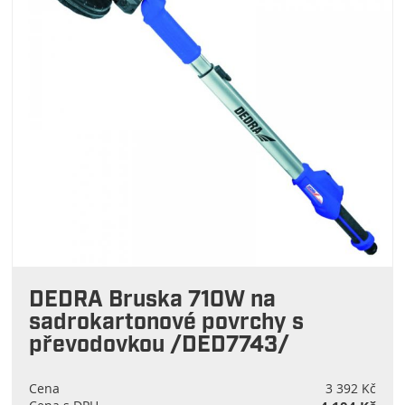
DEDRA Bruska 710W na
sadrokartonové povrchy s
převodovkou /DED7743/
Cena
3 392 Kč