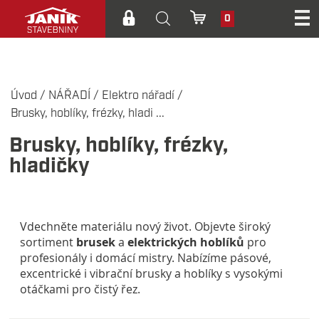
0
Úvod
/
NÁŘADÍ
/
Elektro nářadí
/
Brusky, hoblíky, frézky, hladi ...
Brusky, hoblíky, frézky,
hladičky
Vdechněte materiálu nový život. Objevte široký
sortiment
brusek
a
elektrických hoblíků
pro
profesionály i domácí mistry. Nabízíme pásové,
excentrické i vibrační brusky a hoblíky s vysokými
otáčkami pro čistý řez.