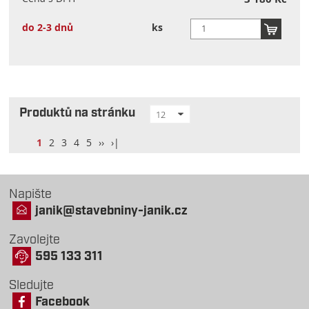
do 2-3 dnů
ks
Produktů na stránku
12
1
2
3
4
5
››
›|
Napište
janik@stavebniny-janik.cz
Zavolejte
595 133 311
Sledujte
Facebook