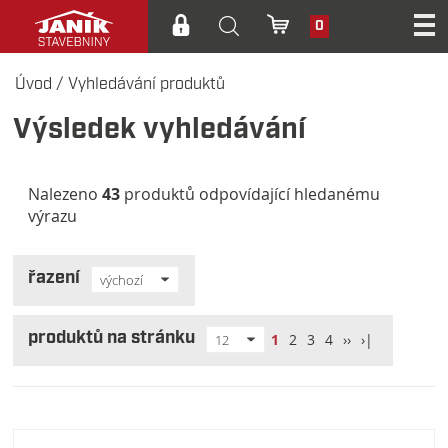
0
Úvod
/
Vyhledávání produktů
Výsledek vyhledávání
Nalezeno
43
produktů odpovídající hledanému
výrazu
řazení
výchozí
produktů na stránku
1
2
3
4
››
›|
12