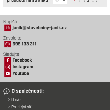
produktů na stránku
1
2
3
4
››
›|
12
Napište
janik@stavebniny-janik.cz
Zavolejte
595 133 311
Sledujte
Facebook
Instagram
Youtube
O společnosti:
O nás
Prodejní síť