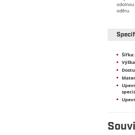
odolno
oděru.
Speci
Šířka:
Výška
Dostu
Mater
Upevn
speci
Upevn
Souvi