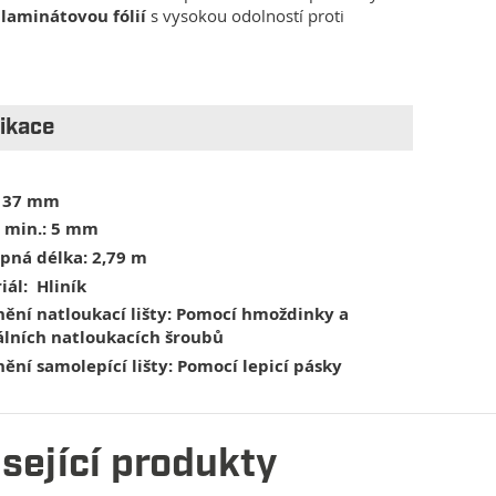
u
laminátovou fólií
s vysokou odolností proti
fikace
37 mm
 min.: 5 mm
pná délka: 2,79 m
iál:
Hliník
ění natloukací lišty: Pomocí hmoždinky a
álních natloukacích šroubů
ění samolepící lišty: Pomocí lepicí pásky
sející produkty