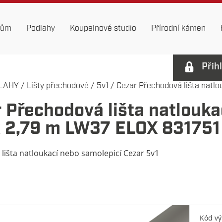
dům
Podlahy
Koupelnové studio
Přírodní kámen
Přih
LAHY
/
Lišty přechodové
/
5v1
/
Cezar Přechodová lišta natlouk
 Přechodová lišta natlouka
k 2,79 m LW37 ELOX 831751
lišta natloukací nebo samolepicí Cezar 5v1
Kód v