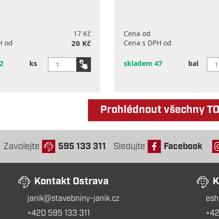
17 Kč
Cena od
H od
20 Kč
Cena s DPH od
2
ks
skladem 47
bal
Prohlédnout všechny T
Zavolejte
595 133 311
Sledujte
Facebook
Kontakt Ostrava
K
janik@stavebniny-janik.cz
esh
+420 595 133 311
+42