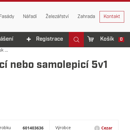
Fasády
Nářadí
Železářství
Zahrada
Kontakt
lášení
Registrace
Košík
0
 ...
cí nebo samolepicí 5v1
ýrobku
601403636
Výrobce
Cezar
i