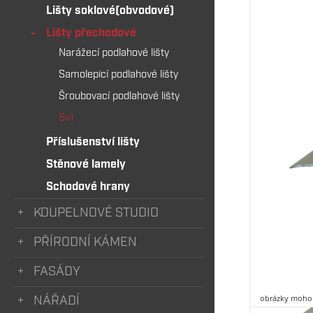
Lišty soklové(obvodové)
Lišty přechodové
Narážecí podlahové lišty
Samolepicí podlahové lišty
Šroubovací podlahové lišty
5v1
Příslušenství lišty
Stěnové lamely
Schodové hrany
KOUPELNOVÉ STUDIO
PŘÍRODNÍ KÁMEN
FASÁDY
obrázky mohou
NÁŘADÍ