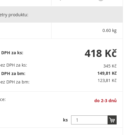
Przedsiębiorstwo Produkcyjne, Dariusz Bogdan Niewiński, ul. Strefowa
try produktu:
00 Ełk / cezar@cezar.eu / +48 876 209 900
0.60 kg
418 Kč
 DPH za ks:
ez DPH za ks:
345 Kč
149,81 Kč
s DPH za bm:
123,81 Kč
bez DPH za bm:
ce:
do 2-3 dnů
ks