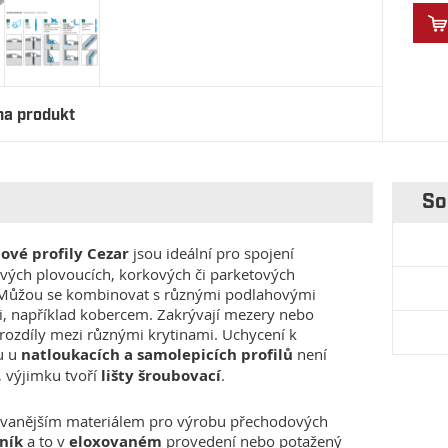
na produkt
So
ové profily Cezar
jsou ideální pro spojení
vých plovoucích, korkových či parketových
 Můžou se kombinovat s různými podlahovými
, například kobercem. Zakrývají mezery nebo
rozdíly mezi různými krytinami. Uchycení k
u u
natloukacích a samolepicích profilů
není
, výjimku tvoří
lišty šroubovací
.
vanějším materiálem pro výrobu přechodových
iník
a to v
eloxovaném
provedení nebo potažený