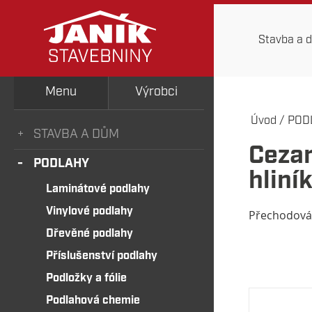
Stavba a 
Menu
Výrobci
Úvod
/
POD
STAVBA A DŮM
Cezar
PODLAHY
hliní
Laminátové podlahy
Vinylové podlahy
Přechodová 
Dřevěné podlahy
Příslušenství podlahy
Podložky a fólie
Podlahová chemie