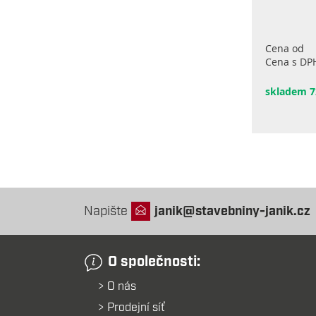
Cena od
Cena s DP
skladem 7
Napište
janik@stavebniny-janik.cz
O společnosti:
O nás
Prodejní síť