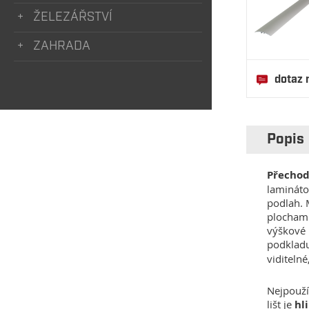
ŽELEZÁŘSTVÍ
ZAHRADA
dotaz 
Popis
Přechod
lamináto
podlah.
plochami
výškové 
podklad
viditelné
Nejpouží
lišt je
hl