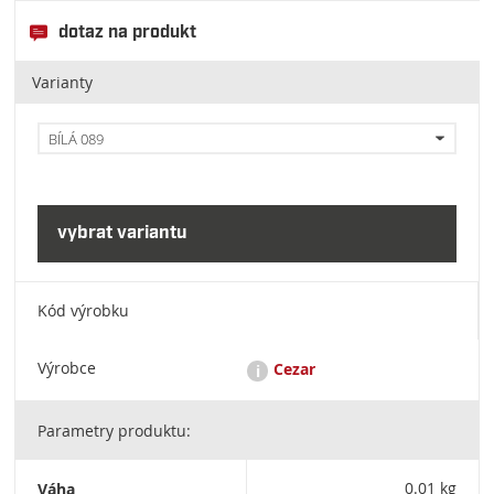
dotaz na produkt
Varianty
BÍLÁ 089
Kód výrobku
Výrobce
Cezar
i
Parametry produktu:
CEZAR: Przedsiębiorstwo Produkcyjne, Dariusz Bogdan
Niewiński, ul. Strefowa 2, 19-300 Ełk / cezar@cezar.eu / +48
876 209 900
Váha
0.01 kg