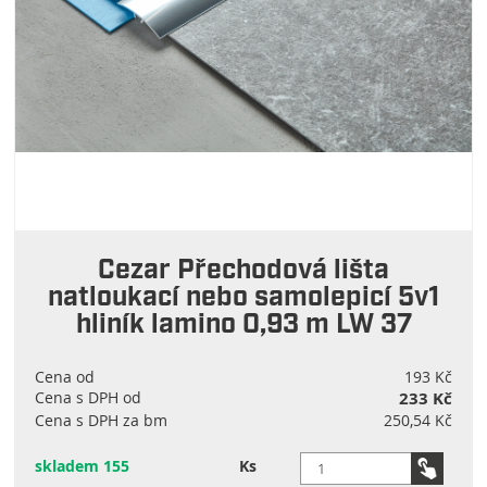
Cezar Přechodová lišta
natloukací nebo samolepicí 5v1
hliník lamino 0,93 m LW 37
Cena od
193 Kč
Cena s DPH od
233 Kč
Cena s DPH za bm
250,54 Kč
skladem 155
Ks