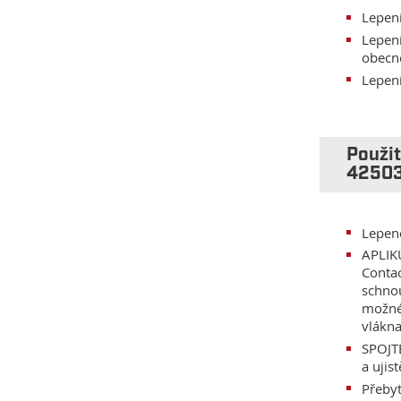
Lepen
Lepení
obecn
Lepení
Použi
4250
Lepen
APLIK
Contac
schnou
možné 
vlákna
SPOJTE
a ujis
Přebyt