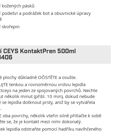
í kožených pásků
 podešví a podrážek bot a obuvnické úpravy
ě
 skořepin
tí CEYS KontaktPren 500ml
3406
é plochy důkladně OČISTĚTE a osušte.
UJTE tenkou a rovnoměrnou vrstvu lepidla
tceys na jeden ze spojovaných povrchů. Nechte
t několik minut (přibl. 10 min), dokud nebude
se lepidla dotknout prsty, aniž by se vytvářela
.
 oba povrchy, několik vteřin silně přitlačte k sobě
těte se, že je kontakt mezi nimi dokonalý.
ek lepidla odstraňte pomocí hadříku navlhčeného