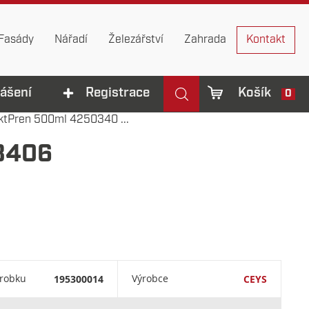
Fasády
Nářadí
Železářství
Zahrada
Kontakt
lášení
Registrace
Košík
0
tPren 500ml 4250340 ...
3406
ýrobku
195300014
Výrobce
CEYS