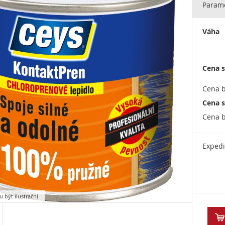
Parame
Váha
Cena s
Cena b
Cena s
Cena b
Expedi
 být ilustrační