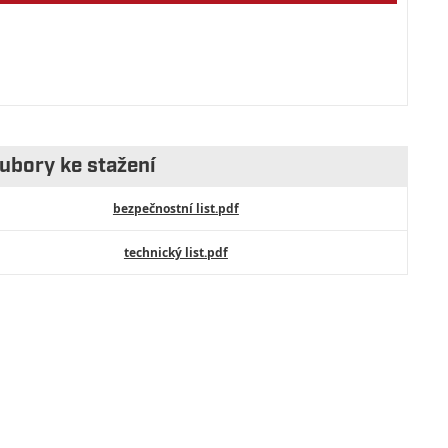
ubory ke stažení
bezpečnostní list.pdf
technický list.pdf