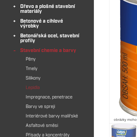
Dřevo a plošné stavební
materiály
Betonové a cihlové
výrobky
Betonářská ocel, stavební
profily
Stavební chemie a barvy
Pěny
Tmely
Silikony
Lepidla
Impregnace, penetrace
Barvy ve spreji
Interiérové barvy malířské
obrázky mohou
Asfaltové směsi
Přísady a koncentráty