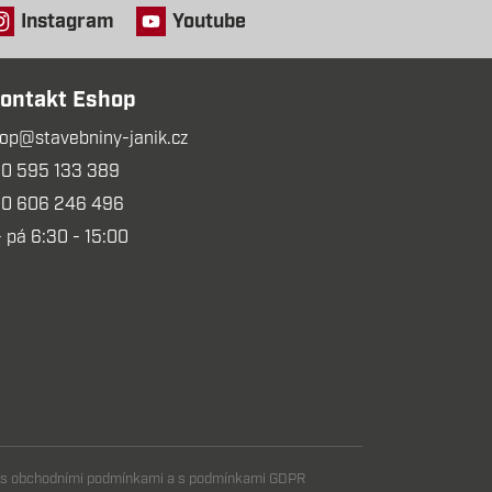
Instagram
Youtube
ontakt Eshop
op@stavebniny-janik.cz
0 595 133 389
0 606 246 496
- pá 6:30 - 15:00
m s obchodními podmínkami a s podmínkami GDPR