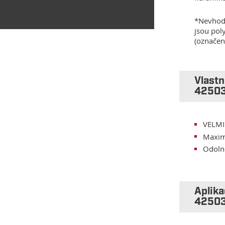
*Nevhodn
jsou pol
(označen
Vlast
4250
VELMI
Maximá
Odolné
Aplik
4250