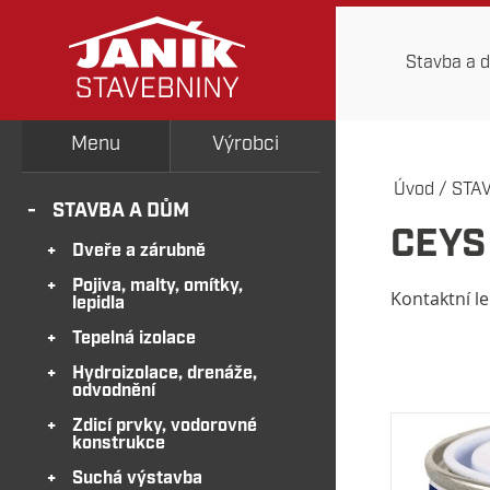
Stavba a 
Menu
Výrobci
Úvod
/
STA
STAVBA A DŮM
CEYS
Dveře a zárubně
Pojiva, malty, omítky,
Kontaktní le
lepidla
Tepelná izolace
Hydroizolace, drenáže,
odvodnění
Zdicí prvky, vodorovné
konstrukce
Suchá výstavba