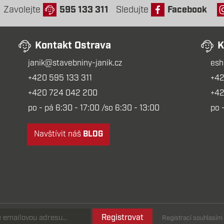
Zavolejte
595 133 311
Sledujte
Facebook
Kontakt Ostrava
K
janik@stavebniny-janik.cz
esh
+420 595 133 311
+42
+420 724 042 200
+42
po - pá 6:30 - 17:00 /so 6:30 - 13:00
po 
Navštívit náš
BLOG
Registrovat
Registrací souhlasí