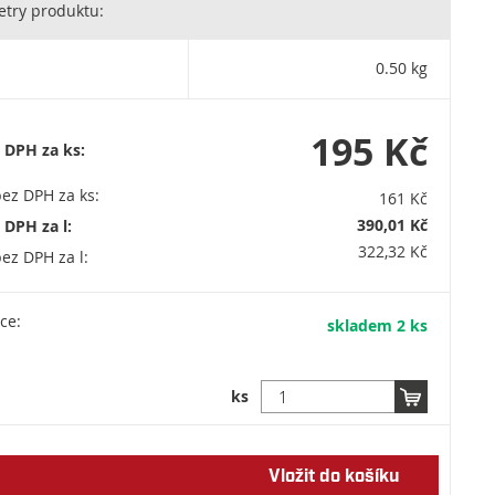
try produktu:
0.50 kg
195 Kč
 DPH za ks:
ez DPH za ks:
161 Kč
390,01 Kč
 DPH za l:
322,32 Kč
ez DPH za l:
ce:
skladem 2 ks
ks
Vložit do košíku