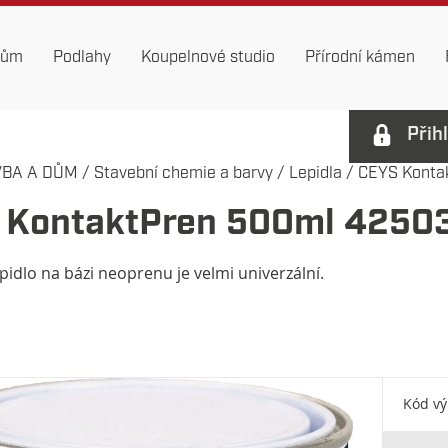
dům
Podlahy
Koupelnové studio
Přírodní kámen
Přih
VBA A DŮM
/
Stavební chemie a barvy
/
Lepidla
/
CEYS Kontak
 KontaktPren 500ml 4250
pidlo na bázi neoprenu je velmi univerzální.
Kód v