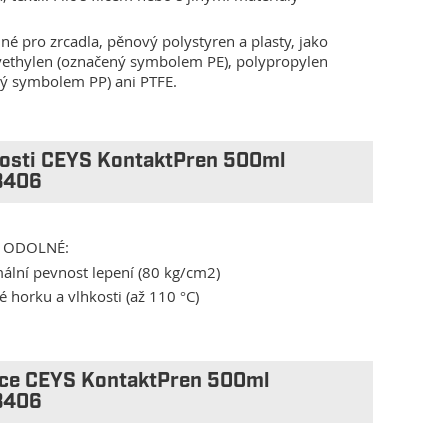
é pro zrcadla, pěnový polystyren a plasty, jako
yethylen (označený symbolem PE), polypropylen
ý symbolem PP) ani PTFE.
nosti CEYS KontaktPren 500ml
3406
 ODOLNÉ:
lní pevnost lepení (80 kg/cm2)
 horku a vlhkosti (až 110 °C)
ace CEYS KontaktPren 500ml
3406