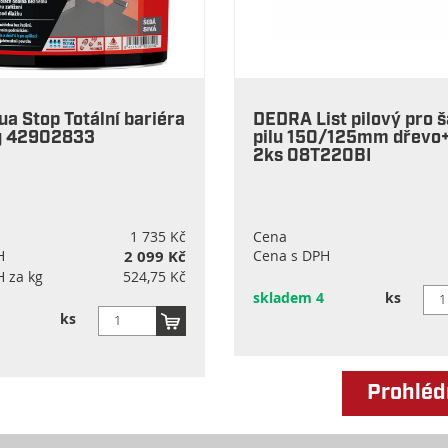
a Stop Totální bariéra
DEDRA List pilový pro 
g 42902833
pilu 150/125mm dřevo
2ks 08T220BI
1 735 Kč
Cena
H
2 099 Kč
Cena s DPH
 za kg
524,75 Kč
skladem 4
ks
ks
Prohléd