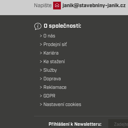
Napište
janik@stavebniny-janik.cz
O společnosti:
O nás
Prodejní síť
Kariéra
Ke stažení
Služby
Doprava
Reklamace
GDPR
Nastavení cookies
Přihlášení k Newsletteru: