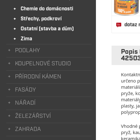
Chemie do domácnosti
Střechy, podkroví
dotaz 
Ostatní (stavba a dům)
Zima
PODLAHY
Popis
4250
KOUPELNOVÉ STUDIO
Kontaktní
PŘÍRODNÍ KÁMEN
určeno p
materiálů
FASÁDY
pryže, k
materiál
NÁŘADÍ
plasty, 
polyprop
ŽELEZÁŘSTVÍ
Vhodné p
ZAHRADA
pryž, kau
keramika,