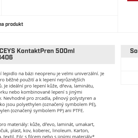
na produkt
 CEYS KontaktPren 500ml
So
3406
 lepidlo na bázi neoprenu je velmi univerzální. Je
ro běžné použití a k lepení nejrůznějších
. Je ideální pro lepení kůže, dřeva, laminátu,
orku nebo kombinované lepení s jinými
y. Nevhodné pro zrcadla, pěnový polystyren a
jako jsou polyethylen (označený symbolem PE),
ylen (označený symbolem PP) ani PTFE.
ro materiály: kůže, dřevo, laminát, umakart,
čuk, plast, kov, koberec, linoleum. Karton,
 textil. Filc s filcem nebo s jinými materiály*