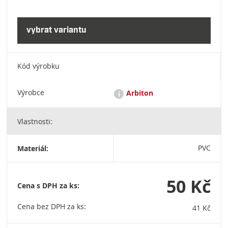
Kód výrobku
Výrobce
Arbiton
i
Vlastnosti:
Arbiton je evropským lídrem v oblasti výroby podlahových
podložek. Jaké jediná společnost na světě vyrábíme podložky
ve třech různých technologiích, včetně velice pokročilých
Materiál:
PVC
polyuretanovo-minerálních podložek. Decora S.A., ul. Ignacego
Prądzyńskiego 24a, 63-000 Środa Wielkopolska NIP:
7861000577, mail: office@decora.pl, Tel: +48 61 28 64 200
50 Kč
Cena s DPH za ks:
Cena bez DPH za ks:
41 Kč