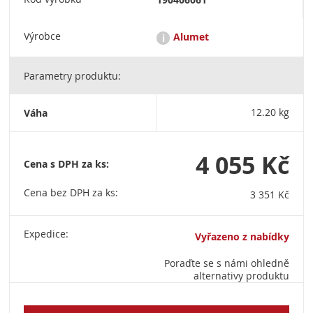
Výrobce
Alumet
i
Parametry produktu:
Address: 141825 Russian Federation, Moscow Oblast, Dmitrov,
village Shelepino, holding 121, building 1 sales@alumet.ru / +7
(985) 100-62-53
Váha
12.20 kg
4 055 Kč
Cena s DPH za ks:
Cena bez DPH za ks:
3 351 Kč
Expedice:
Vyřazeno z nabídky
Poraďte se s námi ohledně
alternativy produktu