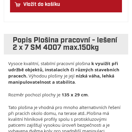
Vložit do košíku
Popis Plošina pracovní - lešení
2 x 7 SM 4007 max.150kg
Vysoce kvalitní, stabilní pracovní plošina
k vyuižít při
udržbě objektů, instalacích či různých stavebních
pracech.
Výhodou plošiny je její
nízká váha, lehká
manipulovatelnost a stabilita
.
Rozměr pochozí plochy je
135 x 29 cm
.
Tato plošina je vhodná pro mnoho alternativních řešení
při pracích okolo domu, na terase atd..Plošina má
kvalitní hliníkové profily spolu s protiskluzovými
paticemi zajišťují vysokou úroveň bezpečnosti a je
vybavena dvěma koly pro snadnější manipulaci.