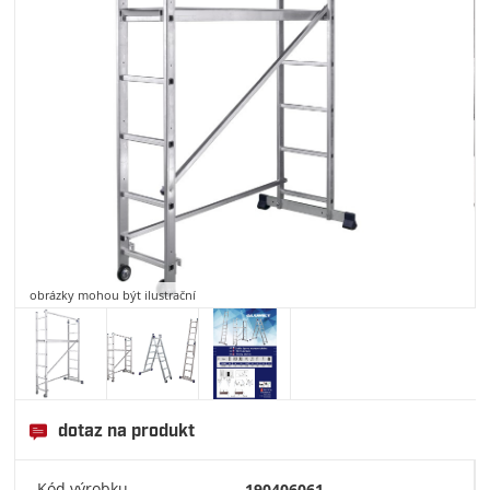
obrázky mohou být ilustrační
dotaz na produkt
Kód výrobku
190406061