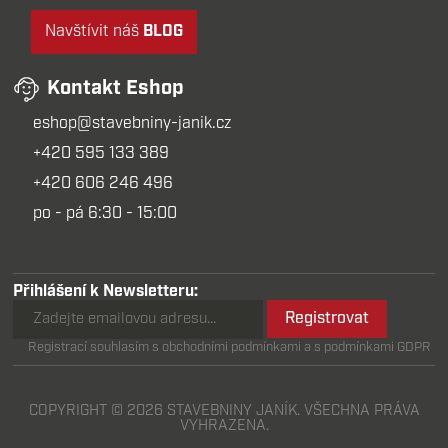
Navštívit náš
BLOG
Kontakt Eshop
eshop@stavebniny-janik.cz
+420 595 133 389
+420 606 246 496
po - pá 6:30 - 15:00
Přihlášení k Newsletteru:
Registrovat
Registrací souhlasím s obchodními podmínkami a s podmínkami GDPR
COPYRIGHT © 2026 STAVEBNINY JANÍK. VŠECHNA PRÁVA
VYHRAZENA.