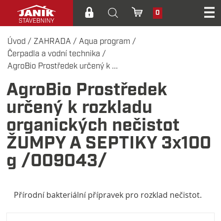
0
Úvod
/
ZAHRADA
/
Aqua program
/
Čerpadla a vodní technika
/
AgroBio Prostředek určený k ...
AgroBio Prostředek
určený k rozkladu
organických nečistot
ŽUMPY A SEPTIKY 3x100
g /009043/
Přírodní bakteriální přípravek pro rozklad nečistot.