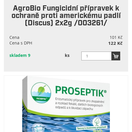
AgroBio Fungicidní přípravek k
ochraně proti americkému padlí
(Discus) 2x2g /003261/
Cena
101 Kč
Cena s DPH
122 Kč
skladem 9
ks