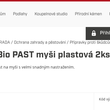
dům
Podlahy
Koupelnové studio
Přírodní kámen
Přih
RADA
/
Ochrana zahrady a pěstování
/
Přípravky proti škůdc
Bio PAST myši plastová 2k
st na myši s velmi snadným nastražením.
Kód v