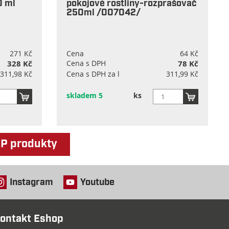
0 ml
pokojové rostliny-rozprašovač
250ml /007042/
271 Kč
Cena
64 Kč
328 Kč
Cena s DPH
78 Kč
 311,98 Kč
Cena s DPH za l
311,99 Kč
skladem 5
ks
OP produkty
Instagram
Youtube
ontakt Eshop