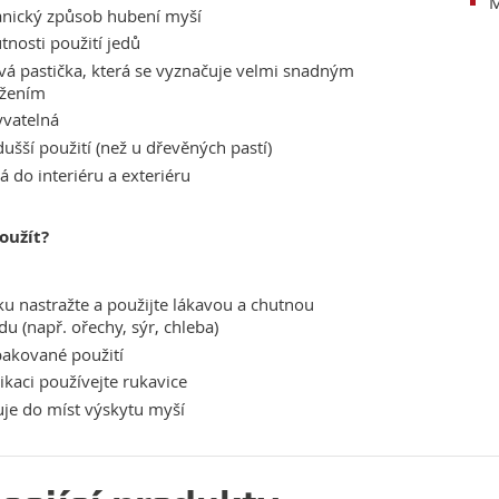
M
nický způsob hubení myší
tnosti použití jedů
vá pastička, která se vyznačuje velmi snadným
ažením
yvatelná
ušší použití (než u dřevěných pastí)
 do interiéru a exteriéru
použít?
ku nastražte a použijte lákavou a chutnou
u (např. ořechy, sýr, chleba)
pakované použití
likaci používejte rukavice
je do míst výskytu myší