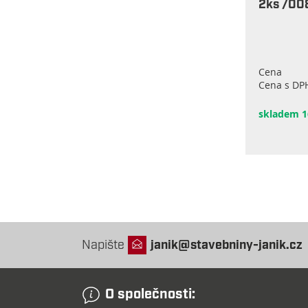
2ks /00
Cena
Cena s DP
skladem 1
Napište
janik@stavebniny-janik.cz
O společnosti: