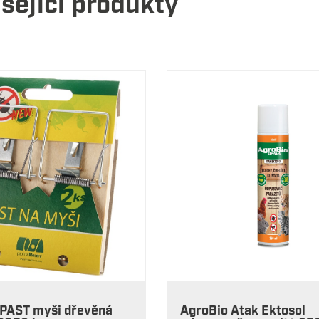
sející produkty
 PAST myši dřevěná
AgroBio Atak Ektosol