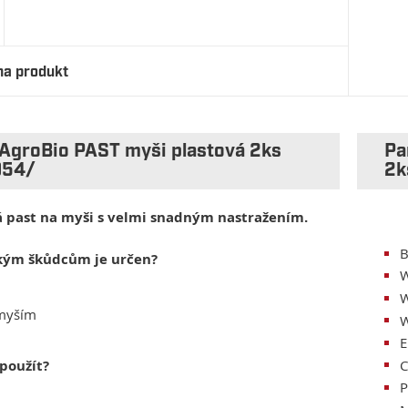
na produkt
 AgroBio PAST myši plastová 2ks
Pa
054/
2k
á past na myši s velmi snadným nastražením.
B
akým škůdcům je určen?
W
W
 myším
W
E
 použít?
C
P