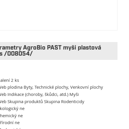
rametry AgroBio PAST myši plastová
s /008054/
alení 2 ks
eb plodina Byty, Technické plochy, Venkovní plochy
eb Indikace (choroby, škůdci, atd.) Myši
eb Skupina produktů Skupina Rodenticidy
kologický ne
hemický ne
řírodní ne