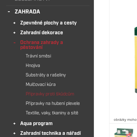
ZAHRADA
Zpevněné plochy a cesty
Zahradní dekorace
Ochrana zahrady a
pěstování
Trávní směsi
Hnojiva
Substráty a rašeliny
Mulčovací kůra
Přípravky proti škůdcům
Přípravky na hubení plevele
Textilie, vaky, tkaniny a sítě
obrázky mohou
Aqua program
Zahradní technika a nářadí