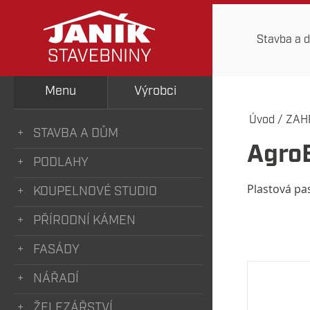
Stavba a 
Menu
Výrobci
Úvod
/
ZAH
STAVBA A DŮM
Agro
PODLAHY
Plastová pa
KOUPELNOVÉ STUDIO
PŘÍRODNÍ KÁMEN
FASÁDY
NÁŘADÍ
ŽELEZÁŘSTVÍ