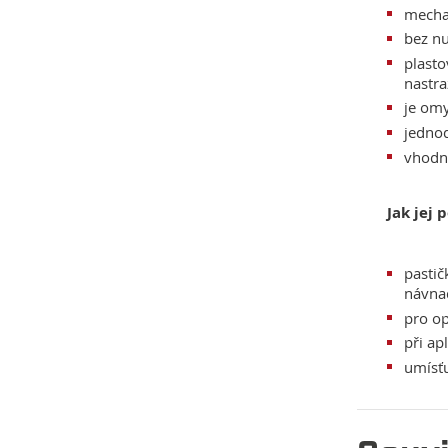
mecha
bez nu
plasto
nastr
je om
jednod
vhodná
Jak jej 
pastič
návnad
pro o
při ap
umísťu