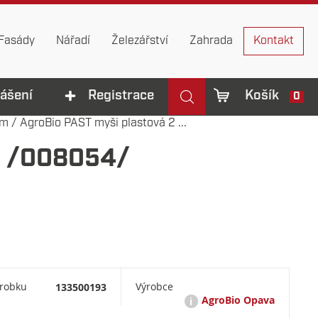
Fasády
Nářadí
Železářství
Zahrada
Kontakt
lášení
Registrace
Košík
0
ům
/
AgroBio PAST myši plastová 2 ...
s /008054/
ýrobku
133500193
Výrobce
AgroBio Opava
i