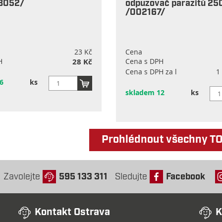
8052/
odpuzovač parazitů 25
/002167/
23 Kč
Cena
H
28 Kč
Cena s DPH
Cena s DPH za l
1
6
ks
skladem 12
ks
Prohlédnout všechny T
Zavolejte
595 133 311
Sledujte
Facebook
Kontakt Ostrava
K