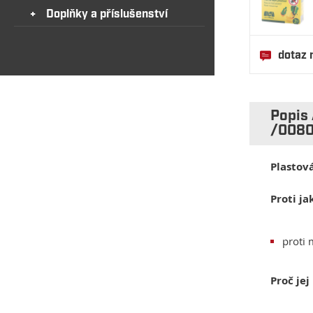
Doplňky a příslušenství
dotaz 
Popis
/008
Plastov
Proti j
proti
Proč jej