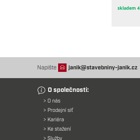
skladem 4
Napište
janik@stavebniny-janik.cz
O společnosti:
O nás
Prodejní síť
Kariéra
Ke stažení
Služby