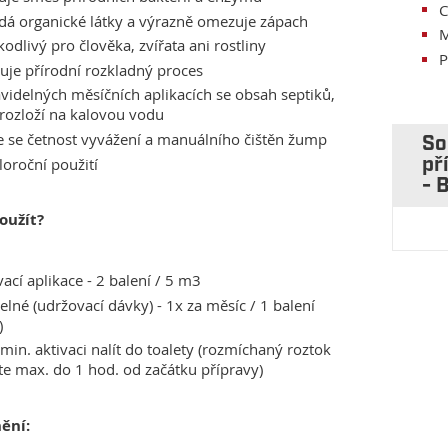
C
dá organické látky a výrazně omezuje zápach
M
kodlivý pro člověka, zvířata ani rostliny
P
je přírodní rozkladný proces
videlných měsíčních aplikacích se obsah septiků,
rozloží na kalovou vodu
e se četnost vyvážení a manuálního čištěn žump
So
loroční použití
př
- 
použít?
vací aplikace - 2 balení / 5 m3
elné (udržovací dávky) - 1x za měsíc / 1 balení
)
min. aktivaci nalít do toalety (rozmíchaný roztok
te max. do 1 hod. od začátku přípravy)
ění: