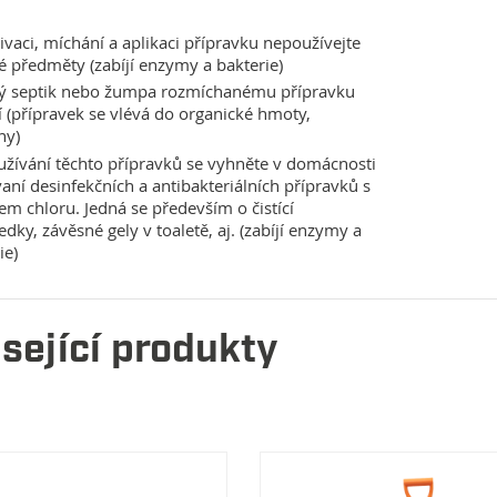
tivaci, míchání a aplikaci přípravku nepoužívejte
 předměty (zabíjí enzymy a bakterie)
ý septik nebo žumpa rozmíchanému přípravku
 (přípravek se vlévá do organické hmoty,
ny)
užívání těchto přípravků se vyhněte v domácnosti
aní desinfekčních a antibakteriálních přípravků s
m chloru. Jedná se především o čistící
edky, závěsné gely v toaletě, aj. (zabíjí enzymy a
ie)
sející produkty