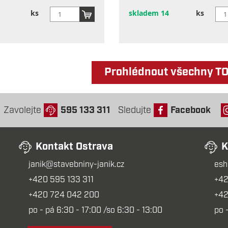
ks
skladem 14
ks
Prohlédnout všechny T
Zavolejte
595 133 311
Sledujte
Facebook
Kontakt Ostrava
K
janik@stavebniny-janik.cz
esh
+420 595 133 311
+42
+420 724 042 200
+42
po - pá 6:30 - 17:00 /so 6:30 - 13:00
po 