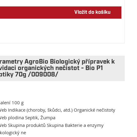
Vložit do košíku
rametry AgroBio Biologický přípravek k
kvidaci organických nečistot - Bio P1
ptiky 70g /009008/
alení 100 g
eb Indikace (choroby, škůdci, atd.) Organické nečistoty
eb plodina Septik, Žumpa
eb Skupina produktů Skupina Bakterie a enzymy
kologický ne