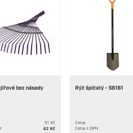
jířové bez násady
Rýč špičatý - S6161
51 Kč
Cena
H
62 Kč
Cena s DPH