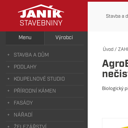
Stavba a 
Menu
Výrobci
Úvod
/
ZAH
STAVBA A DŮM
AgroB
PODLAHY
nečis
KOUPELNOVÉ STUDIO
Biologický p
PŘÍRODNÍ KÁMEN
FASÁDY
NÁŘADÍ
ŽELEZÁŘSTVÍ