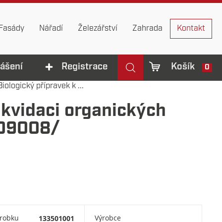
Fasády
Nářadí
Železářství
Zahrada
Kontakt
lášení
Registrace
Košík
0
iologický přípravek k ...
ikvidaci organických
009008/
ýrobku
133501001
Výrobce