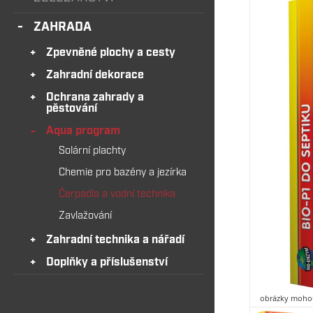
ZAHRADA
Zpevněné plochy a cesty
Zahradní dekorace
Ochrana zahrady a
pěstování
Aqua program
Solární plachty
Chemie pro bazény a jezírka
Čerpadla a vodní technika
Zavlažování
Zahradní technika a nářadí
Doplňky a příslušenství
obrázky mohou