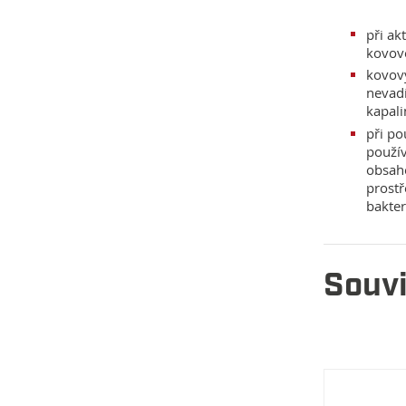
při ak
kovové
kovov
nevadí
kapali
při po
použív
obsahe
prostř
bakter
Souvi