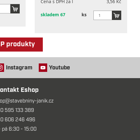
Cena s DPH za l
3,56 Kč
skladem 67
ks
OP produkty
Instagram
Youtube
ontakt Eshop
op@stavebniny-janik.cz
0 595 133 389
0 606 246 496
- pá 6:30 - 15:00