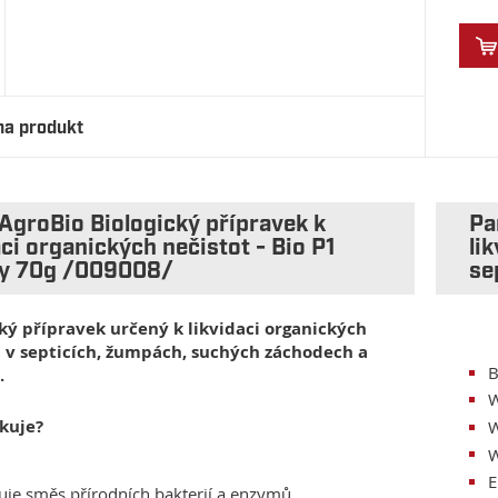
na produkt
AgroBio Biologický přípravek k
Pa
aci organických nečistot - Bio P1
li
ky 70g /009008/
se
cký přípravek určený k likvidaci organických
t v septicích, žumpách, suchých záchodech a
B
.
W
nkuje?
W
W
E
je směs přírodních bakterií a enzymů