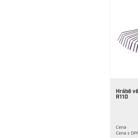
Hrábě vě
R110
Cena
Cena s DP