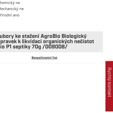
hemický ne
echanický ne
řírodní ano
ubory ke stažení AgroBio Biologický
ípravek k likvidaci organických nečistot
Bio P1 septiky 70g /009008/
Bezpečnostní list
Rychlý kontakt