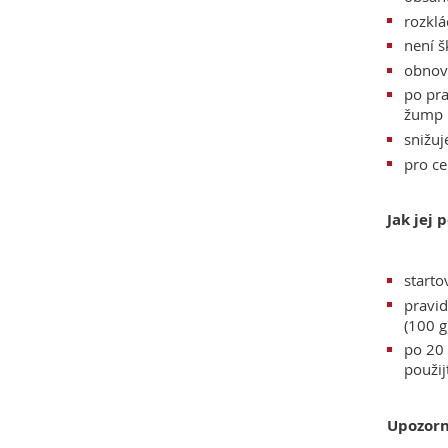
rozklá
není š
obnovu
po pra
žump 
snižuj
pro ce
Jak jej 
starto
pravid
(100 g
po 20 
použij
Upozorn