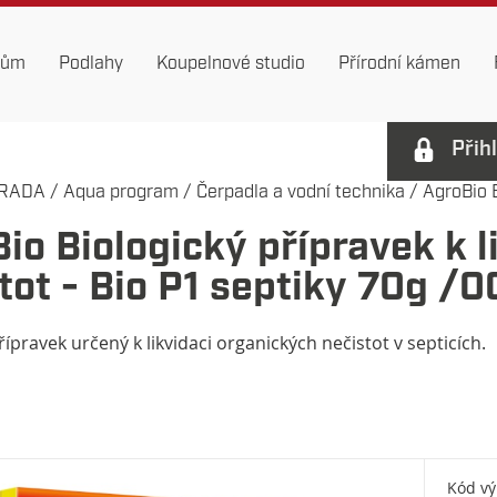
dům
Podlahy
Koupelnové studio
Přírodní kámen
Přih
RADA
/
Aqua program
/
Čerpadla a vodní technika
/
AgroBio B
io Biologický přípravek k l
tot - Bio P1 septiky 70g /
řípravek určený k likvidaci organických nečistot v septicích.
Kód v