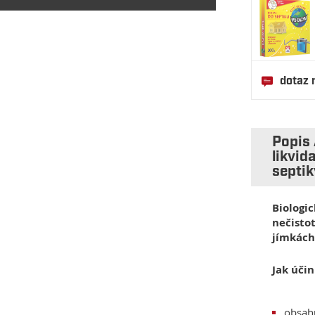
dotaz 
Popis 
likvid
septi
Biologi
nečisto
jímkách
Jak úči
obsahu