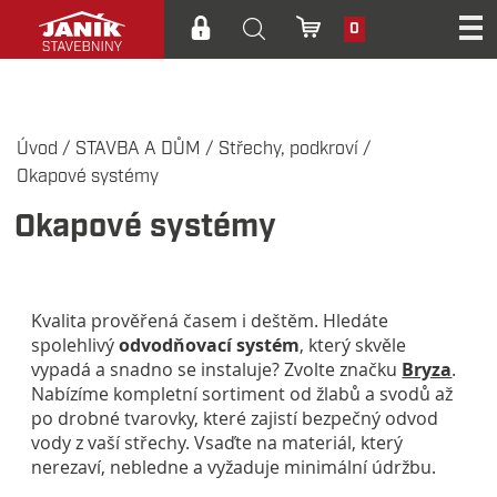
0
Úvod
/
STAVBA A DŮM
/
Střechy, podkroví
/
Okapové systémy
Okapové systémy
Kvalita prověřená časem i deštěm. Hledáte
spolehlivý
odvodňovací systém
, který skvěle
vypadá a snadno se instaluje? Zvolte značku
Bryza
.
Nabízíme kompletní sortiment od žlabů a svodů až
po drobné tvarovky, které zajistí bezpečný odvod
vody z vaší střechy. Vsaďte na materiál, který
nerezaví, nebledne a vyžaduje minimální údržbu.