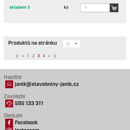
skladem 5
ks
Produktů na stránku
12
|‹
‹‹
1
2
3
4
››
›|
Napište
janik@stavebniny-janik.cz
Zavolejte
595 133 311
Sledujte
Facebook