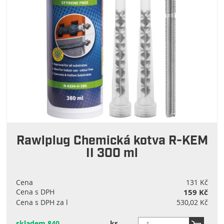
Rawlplug Chemická kotva R-KEM
II 300 ml
Cena
131 Kč
Cena s DPH
159 Kč
Cena s DPH za l
530,02 Kč
skladem 840
ks