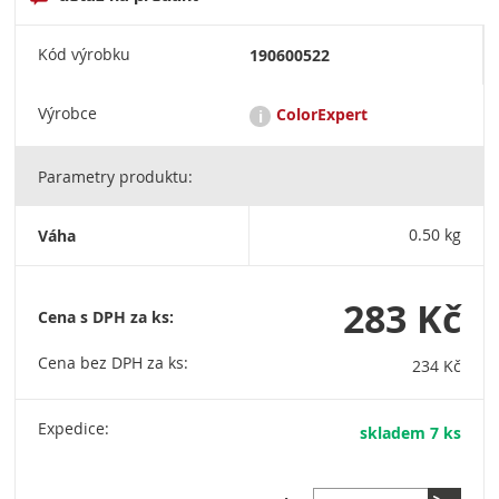
Kód výrobku
190600522
Výrobce
ColorExpert
i
Parametry produktu:
COLOR EXPERT patří do skupiny COLOR EXPERT-STORCH,
největšího a nejstaršího distributora malířského nářadí v
Evropě. Painting Tool Systems – skupina Storch-Ciret Group
Váha
0.50 kg
vyrábí a prodává vysoce kvalitní malířské nářadí. Pro
profesionální řemeslníky a pracovníky svépomocí, kteří oceňují
kvalitu. Ciret s.r.o. / K Silu 2487 / 393 01 Pelhřimov / Tel.: +420
565 327 582 / E-mail: info@ciret.cz
283 Kč
Cena s DPH za ks:
Cena bez DPH za ks:
234 Kč
Expedice:
skladem 7 ks