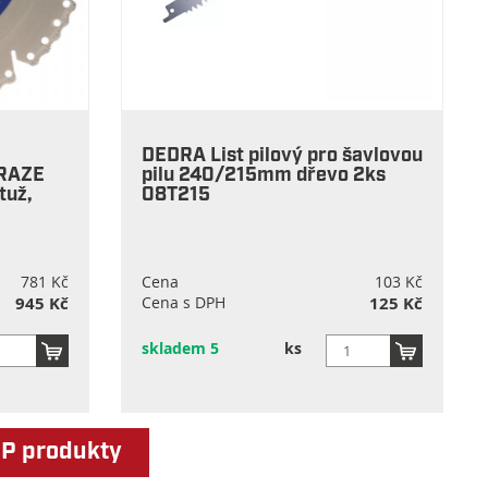
DEDRA List pilový pro šavlovou
RAZE
pilu 240/215mm dřevo 2ks
tuž,
08T215
781 Kč
Cena
103 Kč
945 Kč
Cena s DPH
125 Kč
skladem 5
ks
OP produkty