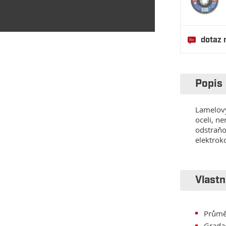
dotaz 
Popis
Lamelový
oceli, ne
odstraňo
elektrok
Vlastn
Průmě
Grada