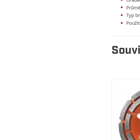
Průmě
Typ br
Použit
Souvi