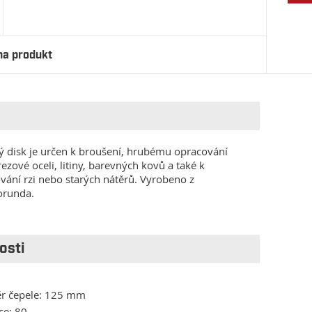
na produkt
 disk je určen k broušení, hrubému opracování
rezové oceli, litiny, barevných kovů a také k
vání rzi nebo starých nátěrů. Vyrobeno z
orunda.
osti
r čepele: 125 mm
ce: 80