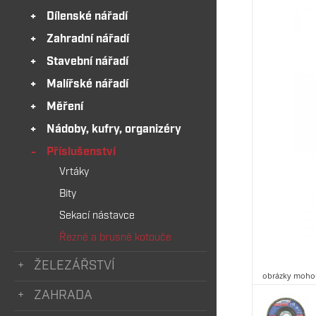
Dílenské nářadí
Zahradní nářadí
Stavební nářadí
Malířské nářadí
Měření
Nádoby, kufry, organizéry
Příslušenství
Vrtáky
Bity
Sekací nástavce
Řezné a brusné kotouče
ŽELEZÁŘSTVÍ
obrázky mohou
ZAHRADA