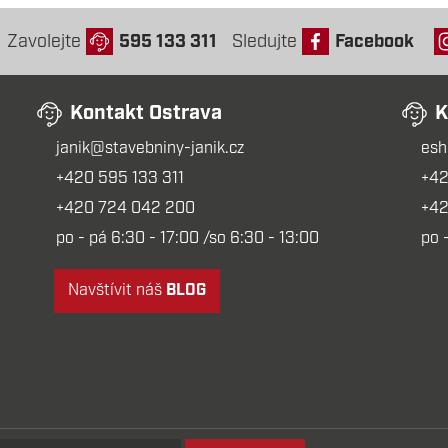
Zavolejte
595 133 311
Sledujte
Facebook
Kontakt Ostrava
K
janik@stavebniny-janik.cz
esh
+420 595 133 311
+42
+420 724 042 200
+42
po - pá 6:30 - 17:00 /so 6:30 - 13:00
po 
Navštívit náš
BLOG