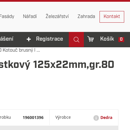
Fasády
Nářadí
Železářství
Zahrada
Kontakt
lášení
Registrace
Košík
0
otouč brusný l ...
istkový 125x22mm,gr.80
ýrobku
196001396
Výrobce
Dedra
i