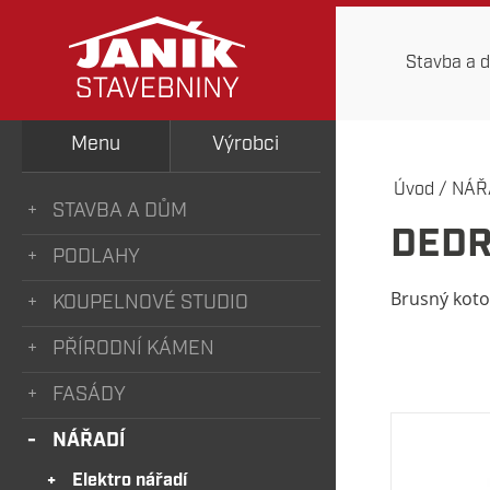
Stavba a 
Menu
Výrobci
Úvod
/
NÁŘ
STAVBA A DŮM
DEDR
PODLAHY
Brusný kot
KOUPELNOVÉ STUDIO
PŘÍRODNÍ KÁMEN
FASÁDY
NÁŘADÍ
Elektro nářadí