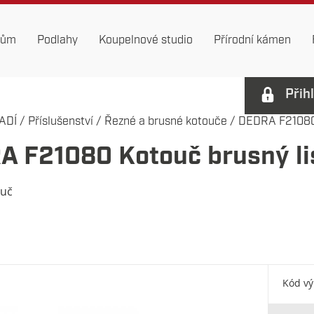
dům
Podlahy
Koupelnové studio
Přírodní kámen
Přih
ADÍ
/
Příslušenství
/
Řezné a brusné kotouče
/
DEDRA F21080 K
A F21080 Kotouč brusný l
ouč
Kód v