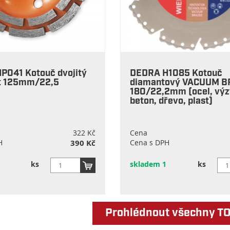
P041 Kotouč dvojitý
DEDRA H1085 Kotouč
t 125mm/22,5
diamantový VACUUM B
180/22,2mm (ocel, výz
beton, dřevo, plast)
322 Kč
Cena
H
390 Kč
Cena s DPH
ks
skladem 1
ks
Prohlédnout všechny T