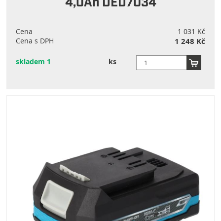
4,0Ah DED7034
Cena
1 031 Kč
Cena s DPH
1 248 Kč
skladem 1
ks