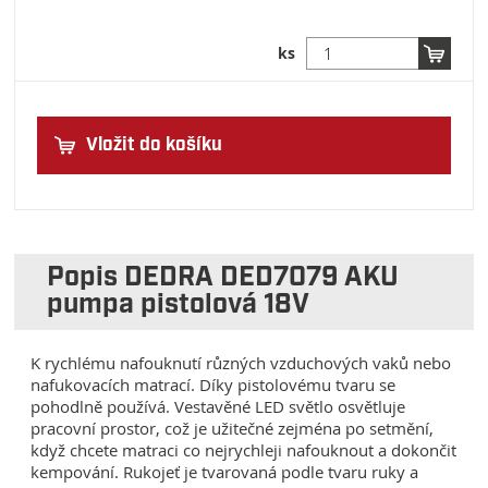
ks
Vložit do košíku
Popis DEDRA DED7079 AKU
pumpa pistolová 18V
K rychlému nafouknutí různých vzduchových vaků nebo
nafukovacích matrací. Díky pistolovému tvaru se
pohodlně používá. Vestavěné LED světlo osvětluje
pracovní prostor, což je užitečné zejména po setmění,
když chcete matraci co nejrychleji nafouknout a dokončit
kempování. Rukojeť je tvarovaná podle tvaru ruky a