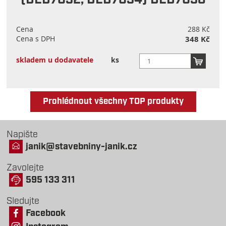
(DED7032, DED7034) DED7038
Cena
288 Kč
Cena s DPH
348 Kč
skladem u dodavatele
ks
Prohlédnout všechny TOP produkty
Napište
janik@stavebniny-janik.cz
Zavolejte
595 133 311
Sledujte
Facebook