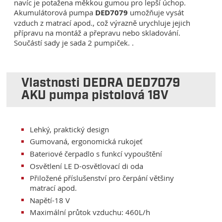
navíc je potažena měkkou gumou pro lepší úchop.
Akumulátorová pumpa
DED7079
umožňuje vysát
vzduch z matrací apod., což výrazně urychluje jejich
přípravu na montáž a přepravu nebo skladování.
Součástí sady je sada 2 pumpiček. .
Vlastnosti DEDRA DED7079
AKU pumpa pistolová 18V
Lehký, praktický design
Gumovaná, ergonomická rukojeť
Bateriové čerpadlo s funkcí vypouštění
Osvětlení LE D-osvětlovací di oda
Přiložené příslušenství pro čerpání většiny
matrací apod.
Napětí-18 V
Maximální průtok vzduchu: 460L/h