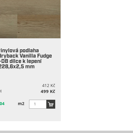
inylová podlaha
dryback Vanilla Fudge
DB dílce k lepení
228,6x2,5 mm
412 Kč
H
499 Kč
04
m2