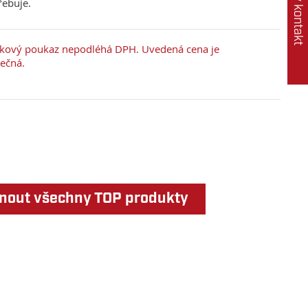
Rychlý kontakt
řebuje.
kový poukaz nepodléhá DPH. Uvedená cena je
ečná.
nout všechny TOP produkty