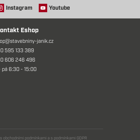
Instagram
Youtube
ontakt Eshop
op@stavebniny-janik.cz
0 595 133 389
0 606 246 496
- pá 6:30 - 15:00
m s obchodními podmínkami a s podmínkami GDPR