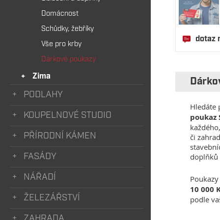
Domácnost
Schůdky, žebříky
dotaz 
Vše pro krby
Dárkové poukazy
Zima
Dárko
PODLAHY
Hledáte 
KOUPELNOVÉ STUDIO
poukaz 
každého,
PŘÍRODNÍ KÁMEN
či zahra
stavební
doplňků 
FASÁDY
NÁŘADÍ
Poukazy 
10 000 
ŽELEZÁŘSTVÍ
podle va
ZAHRADA