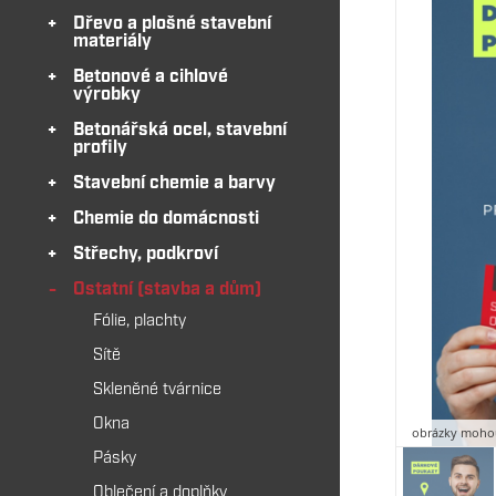
Dřevo a plošné stavební
materiály
Betonové a cihlové
výrobky
Betonářská ocel, stavební
profily
Stavební chemie a barvy
Chemie do domácnosti
Střechy, podkroví
Ostatní (stavba a dům)
Fólie, plachty
Sítě
Skleněné tvárnice
Okna
obrázky mohou
Pásky
Oblečení a doplňky