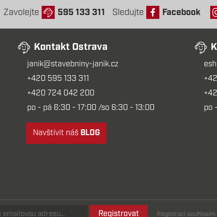
Zavolejte
595 133 311
Sledujte
Facebook
Kontakt Ostrava
K
janik@stavebniny-janik.cz
esh
+420 595 133 311
+42
+420 724 042 200
+42
po - pá 6:30 - 17:00 /so 6:30 - 13:00
po 
Navštívit náš
BLOG
Registrovat
Registrací souhlasí