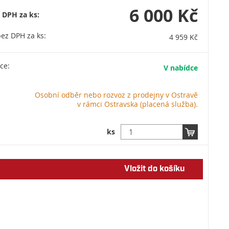
6 000 Kč
 DPH za ks:
ez DPH za ks:
4 959 Kč
ce:
V nabídce
Osobní odběr nebo rozvoz z prodejny v Ostravě
v rámci Ostravska (placená služba).
ks
Vložit do košíku