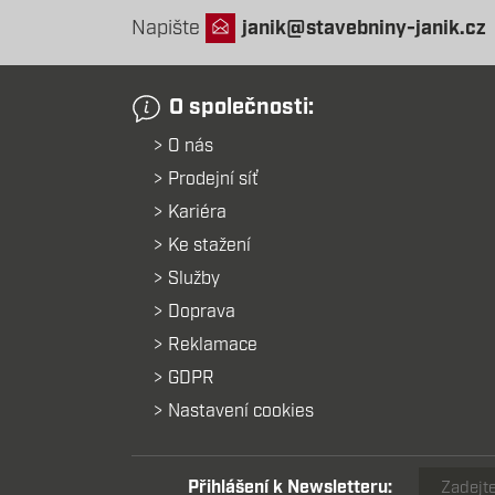
Napište
janik@stavebniny-janik.cz
O společnosti:
O nás
Prodejní síť
Kariéra
Ke stažení
Služby
Doprava
Reklamace
GDPR
Nastavení cookies
Přihlášení k Newsletteru: