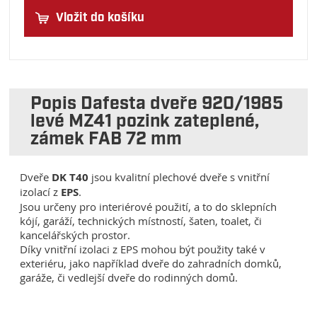
Vložit do košíku
Popis Dafesta dveře 920/1985
levé MZ41 pozink zateplené,
zámek FAB 72 mm
Dveře
DK T40
jsou kvalitní plechové dveře s vnitřní
izolací z
EPS
.
Jsou určeny pro interiérové použití, a to do sklepních
kójí, garáží, technických místností, šaten, toalet, či
kancelářských prostor.
Díky vnitřní izolaci z EPS mohou být použity také v
exteriéru, jako například dveře do zahradních domků,
garáže, či vedlejší dveře do rodinných domů.