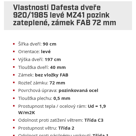
Vlastnosti Dafesta dveře
920/1985 levé MZ41 pozink
zateplené, zámek FAB 72 mm
Šířka dveří:
90 cm
Orientace:
levé
Výška dveří:
197 cm
Tloušťka dveří:
40 mm
Zámek:
bez vložky FAB
Rozteč zámku:
72 mm
Povrchová úprava:
pozinkovaná ocel
Tloušťka plechu:
0,5 mm
Prostupnost tepla / ocelový rám:
Ud = 1,9
W/m2K
Odolnost proti zatížení větrem:
Třída C3
Prostupnost větru:
Třída 2
Odolnost proti násilnému vniknutí:
Třída 1