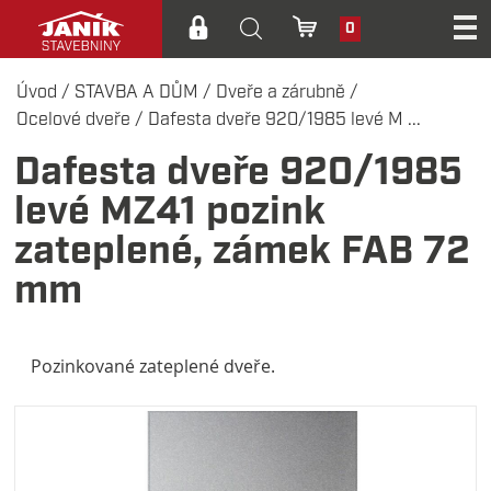
0
Úvod
/
STAVBA A DŮM
/
Dveře a zárubně
/
Ocelové dveře
/
Dafesta dveře 920/1985 levé M ...
Dafesta dveře 920/1985
levé MZ41 pozink
zateplené, zámek FAB 72
mm
Pozinkované zateplené dveře.