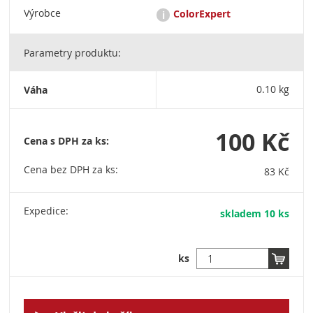
Výrobce
ColorExpert
i
Parametry produktu:
COLOR EXPERT patří do skupiny COLOR EXPERT-STORCH,
největšího a nejstaršího distributora malířského nářadí v
Evropě. Painting Tool Systems – skupina Storch-Ciret Group
Váha
0.10 kg
vyrábí a prodává vysoce kvalitní malířské nářadí. Pro
profesionální řemeslníky a pracovníky svépomocí, kteří oceňují
kvalitu. Ciret s.r.o. / K Silu 2487 / 393 01 Pelhřimov / Tel.: +420
565 327 582 / E-mail: info@ciret.cz
100 Kč
Cena s DPH za ks:
Cena bez DPH za ks:
83 Kč
Expedice:
skladem 10 ks
ks