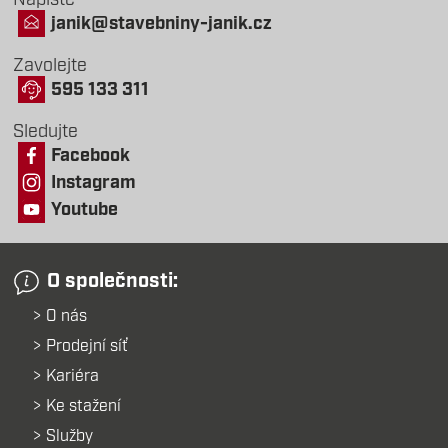
Napište
janik@stavebniny-janik.cz
Zavolejte
595 133 311
Sledujte
Facebook
Instagram
Youtube
O společnosti:
O nás
Prodejní síť
Kariéra
Ke stažení
Služby