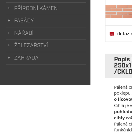
PŘÍRODNÍ KÁMEN
FASÁDY
NÁŘADÍ
dotaz 
ŽELEZÁŘSTVÍ
ZAHRADA
Popis
250x1
/CKL
Pálená c
poklepu,
o lícovo
Cihla je
pohledo
cihly r
Pálená ci
funkčních