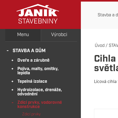
Stavba a 
Menu
Výrobci
Úvod
/
STA
STAVBA A DŮM
Cihl
Dveře a zárubně
svět
Pojiva, malty, omítky,
lepidla
Lícová cihla 
Tepelná izolace
Hydroizolace, drenáže,
odvodnění
Zdicí prvky, vodorovné
konstrukce
Zdicí prvky