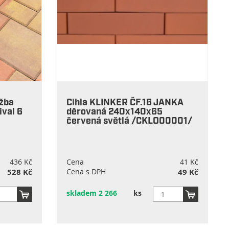
žba
Cihla KLINKER ČF.16 JANKA
ival 6
děrovaná 240x140x65
červená světlá /CKLO00001/
436 Kč
Cena
41 Kč
528 Kč
Cena s DPH
49 Kč
skladem 2 266
ks