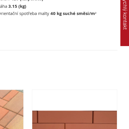
Rychlý kontakt
áha
3.15 (kg)
rientační spotřeba malty
40 kg suché směsi/m²