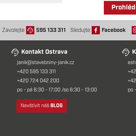
Prohléd
Zavolejte
595 133 311
Sledujte
Facebook
Kontakt Ostrava
K
janik@stavebniny-janik.cz
esh
+420 595 133 311
+42
+420 724 042 200
+42
po - pá 6:30 - 17:00 /so 6:30 - 13:00
po 
Navštívit náš
BLOG