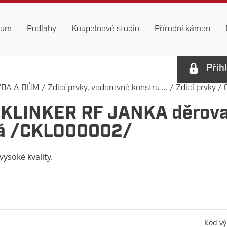
dům
Podlahy
Koupelnové studio
Přírodní kámen
Přih
VBA A DŮM
/
Zdicí prvky, vodorovné konstru ...
/
Zdicí prvky
/
a KLINKER RF JANKA děrov
lá /CKLO00002/
vysoké kvality.
Kód v