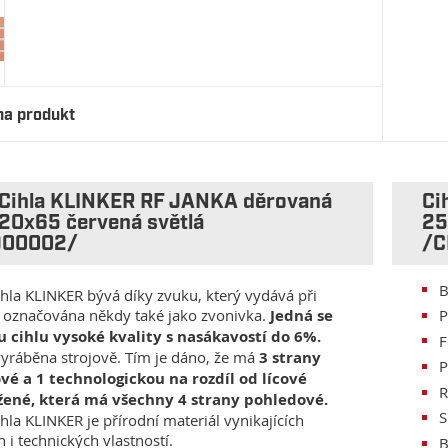
na produkt
 Cihla KLINKER RF JANKA děrovaná
Ci
20x65 červená světlá
25
O00002/
/C
B
ihla KLINKER bývá díky zvuku, který vydává při
 označována někdy také jako zvonivka.
Jedná se
P
u cihlu vysoké kvality s nasákavostí do 6%.
F
 vyráběna strojově. Tím je dáno, že má
3 strany
P
vé a 1 technologickou na rozdíl od lícové
ažené, která má všechny 4 strany pohledové.
S
hla KLINKER je přírodní materiál vynikajících
 i technických vlastností.
B