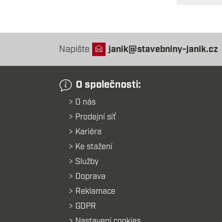
Napište
janik@stavebniny-janik.cz
O společnosti:
O nás
Prodejní síť
Kariéra
Ke stažení
Služby
Doprava
Reklamace
GDPR
Nastavení cookies