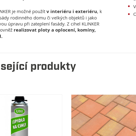
V
INKER je možné použít
v interiéru i exteriéru
, k
O
asády rodinného domu či velkých objektů i jako
ou úpravu při zateplení fasády. Z cihel KLINKER
rovněž
realizovat ploty a oplocení, komíny,
d.
sející produkty