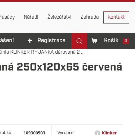
Fasády
Nářadí
Železářství
Zahrada
Kontakt
lášení
Registrace
Košík
0
Cihla KLINKER RF JANKA děrovaná 2 ...
aná 250x120x65 červená
ýrobku
109300503
Výrobce
Klinker
i