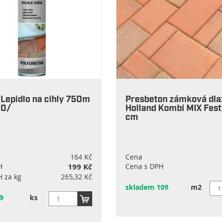
Lepidlo na cihly 750m
Presbeton zámková dla
10/
Holland Kombi MIX Fest
cm
164 Kč
Cena
H
199 Kč
Cena s DPH
 za kg
265,32 Kč
skladem 109
m2
9
ks