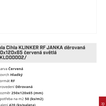
hla Cihla KLINKER RF JANKA děrovaná
0x120x65 červená světlá
KLO00002/
arva
Červená
ovrch
Hladký
ormát
RF
rovedení
Děrovaná
Rozměr
250x120x65 (mm)
potřeba na m2
50 (ks/m2)
alení
420 (ks/paleta)