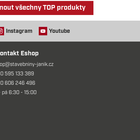
nout všechny TOP produkty
Instagram
Youtube
ontakt Eshop
op@stavebniny-janik.cz
0 595 133 389
0 606 246 496
- pá 6:30 - 15:00