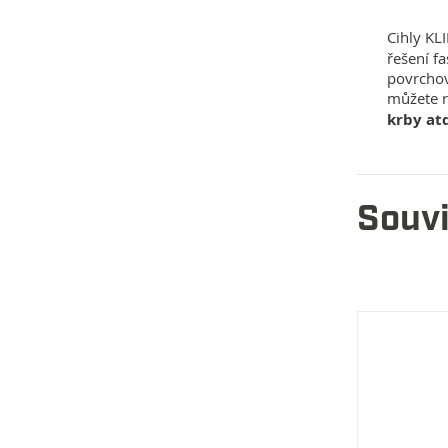
Cihly KL
řešení f
povrchov
můžete 
krby at
Souvi