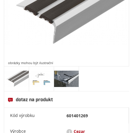
obrázky mohou být ilustrační
dotaz na produkt
Kód výrobku
601401269
Výrobce
Cezar
i