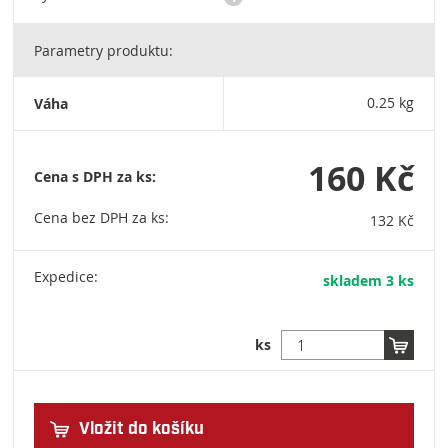
Parametry produktu:
CEZAR: Przedsiębiorstwo Produkcyjne, Dariusz Bogdan
Niewiński, ul. Strefowa 2, 19-300 Ełk / cezar@cezar.eu / +48
876 209 900
Váha
0.25 kg
160 Kč
Cena s DPH za ks:
Cena bez DPH za ks:
132 Kč
Expedice:
skladem 3 ks
ks
Vložit do košíku