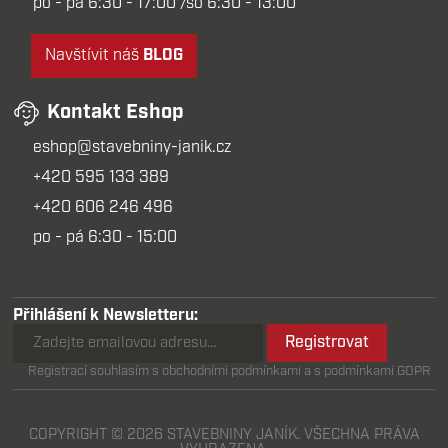
po - pá 6:30 - 17:00 /so 6:30 - 13:00
Navštívit náš
BLOG
Kontakt Eshop
eshop@stavebniny-janik.cz
+420 595 133 389
+420 606 246 496
po - pá 6:30 - 15:00
Přihlášení k Newsletteru:
Registrovat
Registrací souhlasím s obchodními podmínkami a s podmínkami GDPR
COPYRIGHT © 2026 STAVEBNINY JANÍK. VŠECHNA PRÁVA