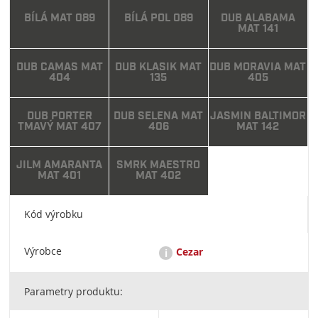
BÍLÁ MAT 089
BÍLÁ POL 089
DUB ALABAMA
MAT 141
DUB CAMAS MAT
DUB KLASIK MAT
DUB MORAVIA MAT
404
135
405
DUB PORTER
DUB SELENA MAT
JASMIN BALTIMOR
TMAVÝ MAT 407
406
MAT 142
JILM AMARANTA
SMRK MAESTRO
MAT 401
MAT 402
Kód výrobku
Výrobce
Cezar
i
Parametry produktu:
CEZAR: Przedsiębiorstwo Produkcyjne, Dariusz Bogdan
Niewiński, ul. Strefowa 2, 19-300 Ełk / cezar@cezar.eu / +48