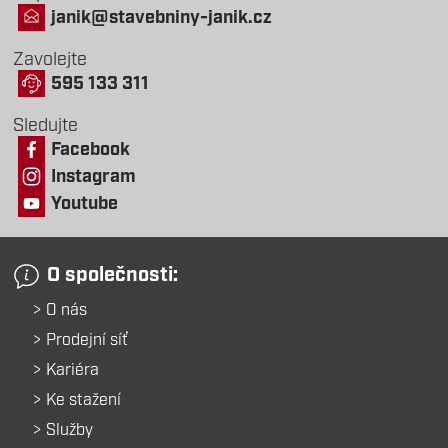
janik@stavebniny-janik.cz
Zavolejte
595 133 311
Sledujte
Facebook
Instagram
Youtube
O společnosti:
O nás
Prodejní síť
Kariéra
Ke stažení
Služby