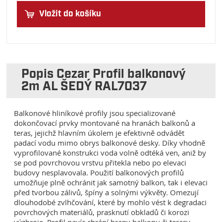
Vložit do košíku
Popis Cezar Profil balkonový
2m AL ŠEDÝ RAL7037
Balkonové hliníkové profily jsou specializované
dokončovací prvky montované na hranách balkonů a
teras, jejichž hlavním úkolem je efektivně odvádět
padací vodu mimo obrys balkonové desky. Díky vhodně
vyprofilované konstrukci voda volně odtéká ven, aniž by
se pod povrchovou vrstvu přitekla nebo po elevaci
budovy nesplavovala. Použití balkonových profilů
umožňuje plně ochránit jak samotný balkon, tak i elevaci
před tvorbou zálivů, špíny a solnými výkvěty. Omezují
dlouhodobé zvlhčování, které by mohlo vést k degradaci
povrchových materiálů, prasknutí obkladů či korozi