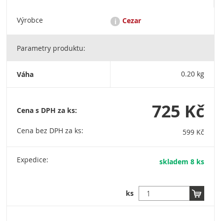
Výrobce
Cezar
i
Parametry produktu:
CEZAR: Przedsiębiorstwo Produkcyjne, Dariusz Bogdan
Niewiński, ul. Strefowa 2, 19-300 Ełk / cezar@cezar.eu / +48
876 209 900
Váha
0.20 kg
725 Kč
Cena s DPH za ks:
Cena bez DPH za ks:
599 Kč
Expedice:
skladem 8 ks
ks