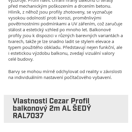
výzbroje. Profil navíc chrání hrany balkonu či terasy
před mechanickým poškozením a drcením betonu.
Hliník, z něhož jsou profily zhotoveny, se vyznačuje
vysokou odolností proti korozi, proměnlivými
povětrnostními podmínkami a UV zářením, což zaručuje
stálost a estetický vzhled po mnoho let. Balkonové
profily jsou k dispozici v různých barevných variantách a
tvarech, takže je lze snadno ladit se stylem elevace a
typem použitého obkladu. Představují nejen funkční, ale
i estetickou výzdobu balkonu, zvedají vizuální valory
celé budovy.
Barvy se mohou mírně odchylovat od reality v závislosti
na individuálním nastavení počítačového vybavení.
Vlastnosti Cezar Profil
balkonový 2m AL ŠEDÝ
RAL7037