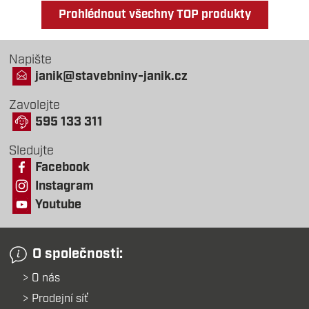
Prohlédnout všechny TOP produkty
Napište
janik@stavebniny-janik.cz
Zavolejte
595 133 311
Sledujte
Facebook
Instagram
Youtube
O společnosti:
O nás
Prodejní síť