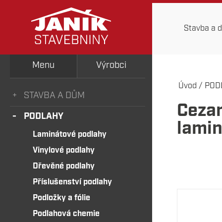
Stavba a 
Menu
Výrobci
Úvod
/
POD
STAVBA A DŮM
Cezar
PODLAHY
lami
Laminátové podlahy
Vinylové podlahy
Dřevěné podlahy
Příslušenství podlahy
Podložky a fólie
Podlahová chemie