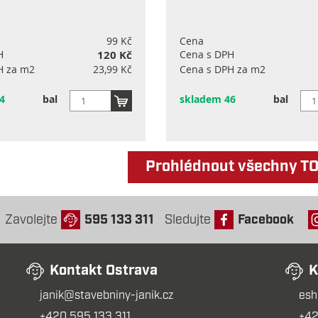
99 Kč
Cena
H
120 Kč
Cena s DPH
H za m2
23,99 Kč
Cena s DPH za m2
4
bal
skladem 46
bal
Prohlédnout všechny T
Zavolejte
595 133 311
Sledujte
Facebook
Kontakt Ostrava
K
janik@stavebniny-janik.cz
esh
+420 595 133 311
+42