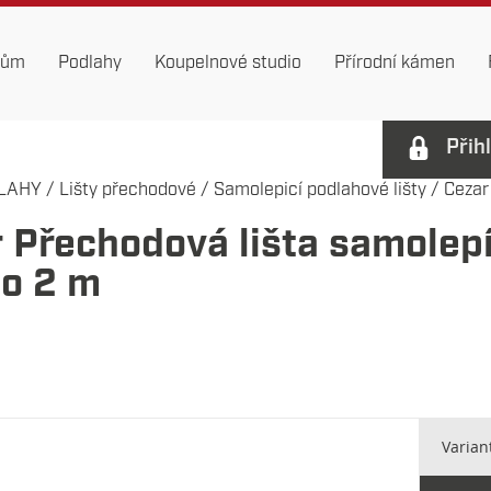
dům
Podlahy
Koupelnové studio
Přírodní kámen
Přih
LAHY
/
Lišty přechodové
/
Samolepicí podlahové lišty
/
Cezar
 Přechodová lišta samolep
no 2 m
Varian