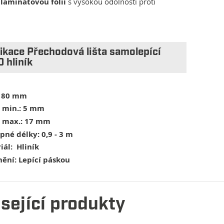
u
laminátovou fólií
s vysokou odolností proti
ikace Přechodová lišta samolepící
 hliník
80 mm
 min.: 5 mm
 max.:
17 mm
pné délky: 0,9 - 3 m
iál:
Hliník
ění: Lepící páskou
sející produkty