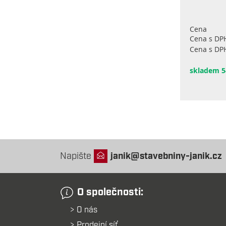
Cena
Cena s DP
Cena s DP
skladem 5
Napište
janik@stavebniny-janik.cz
O společnosti:
O nás
Prodejní síť