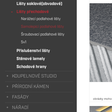
Lišty soklové(obvodové)
Lišty přechodové
Narážecí podlahové lišty
Samolepicí podlahové lišty
Šroubovací podlahové lišty
5v1
Příslušenství lišty
Stěnové lamely
Schodové hrany
KOUPELNOVÉ STUDIO
PŘÍRODNÍ KÁMEN
FASÁDY
obrázky mohou
NÁŘADÍ