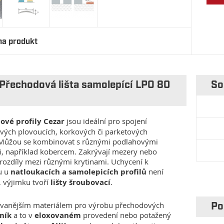
na produkt
Přechodová lišta samolepící LPO 80
So
ové profily Cezar
jsou ideální pro spojení
vých plovoucích, korkových či parketových
 Můžou se kombinovat s různými podlahovými
, například kobercem. Zakrývají mezery nebo
rozdíly mezi různými krytinami. Uchycení k
u u
natloukacích a samolepicích profilů
není
, výjimku tvoří
lišty šroubovací
.
vanějším materiálem pro výrobu přechodových
Po
iník
a to v
eloxovaném
provedení nebo potažený