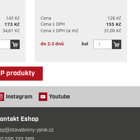
143 Kč
Cena
128 Kč
173 Kč
Cena s DPH
155 Kč
34,61 Kč
Cena s DPH za m2
31,00 Kč
do 2-3 dnů
bal
OP produkty
Instagram
Youtube
ontakt Eshop
op@stavebniny-janik.cz
0 595 133 389