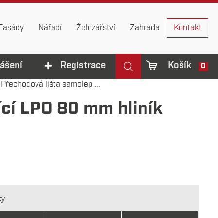
Fasády
Nářadí
Železářství
Zahrada
Kontakt
lášení
Registrace
Košík
0
 Přechodová lišta samolep ...
ící LPO 80 mm hliník
ty