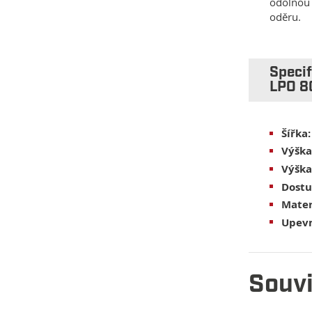
odolno
oděru.
Specif
LPO 80
Šířka:
Výška
Výška
Dostu
Mater
Upevn
Souvi