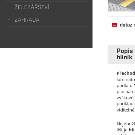
ŽELEZÁŘSTVÍ
ZAHRADA
dotaz 
Popis 
hliník
Přechod
lamináto
podlah.
plochami
výškové 
podklad
viditelné
Nejpouží
lišt je
hl