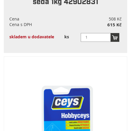
šedá 1kg 42902831
Cena
508 Kč
Cena s DPH
615 Kč
skladem u dodavatele
ks