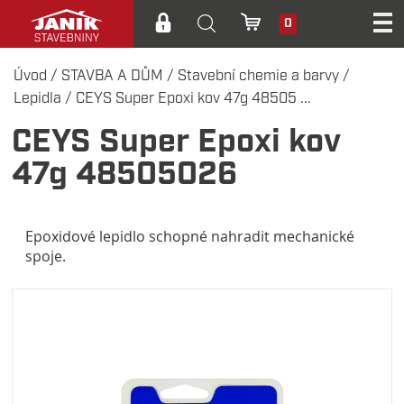
0
Úvod
/
STAVBA A DŮM
/
Stavební chemie a barvy
/
Lepidla
/
CEYS Super Epoxi kov 47g 48505 ...
CEYS Super Epoxi kov
47g 48505026
Epoxidové lepidlo schopné nahradit mechanické
spoje.