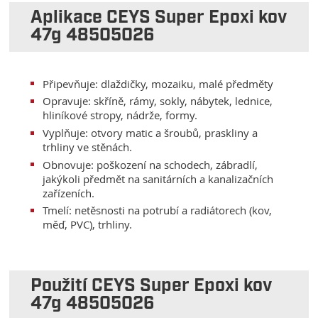
Aplikace CEYS Super Epoxi kov
47g 48505026
Připevňuje: dlaždičky, mozaiku, malé předměty
Opravuje: skříně, rámy, sokly, nábytek, lednice,
hliníkové stropy, nádrže, formy.
Vyplňuje: otvory matic a šroubů, praskliny a
trhliny ve stěnách.
Obnovuje: poškození na schodech, zábradlí,
jakýkoli předmět na sanitárních a kanalizačních
zařízeních.
Tmelí: netěsnosti na potrubí a radiátorech (kov,
měď, PVC), trhliny.
Použití CEYS Super Epoxi kov
47g 48505026