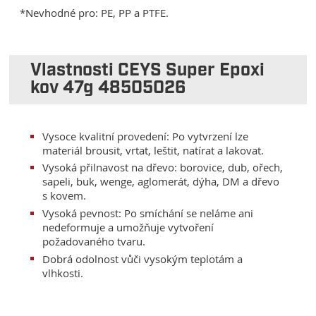
*Nevhodné pro: PE, PP a PTFE.
Vlastnosti CEYS Super Epoxi
kov 47g 48505026
Vysoce kvalitní provedení: Po vytvrzení lze
materiál brousit, vrtat, leštit, natírat a lakovat.
Vysoká přilnavost na dřevo: borovice, dub, ořech,
sapeli, buk, wenge, aglomerát, dýha, DM a dřevo
s kovem.
Vysoká pevnost: Po smíchání se neláme ani
nedeformuje a umožňuje vytvoření
požadovaného tvaru.
Dobrá odolnost vůči vysokým teplotám a
vlhkosti.