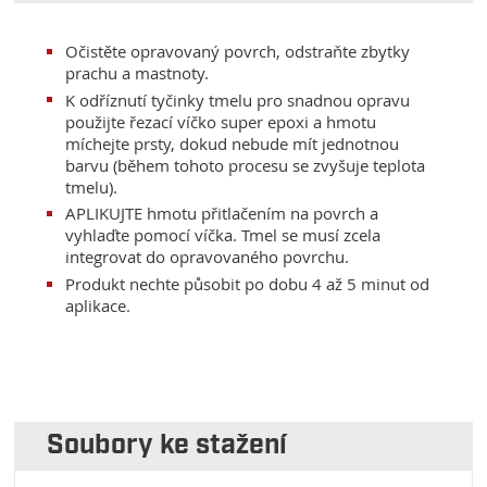
Očistěte opravovaný povrch, odstraňte zbytky
prachu a mastnoty.
K odříznutí tyčinky tmelu pro snadnou opravu
použijte řezací víčko super epoxi a hmotu
míchejte prsty, dokud nebude mít jednotnou
barvu (během tohoto procesu se zvyšuje teplota
tmelu).
APLIKUJTE hmotu přitlačením na povrch a
vyhlaďte pomocí víčka. Tmel se musí zcela
integrovat do opravovaného povrchu.
Produkt nechte působit po dobu 4 až 5 minut od
aplikace.
Soubory ke stažení