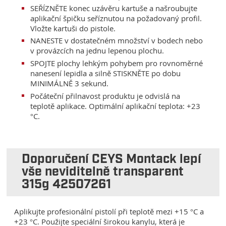
SEŘÍZNĚTE konec uzávěru kartuše a našroubujte
aplikační špičku seříznutou na požadovaný profil.
Vložte kartuši do pistole.
NANESTE v dostatečném množství v bodech nebo
v provázcích na jednu lepenou plochu.
SPOJTE plochy lehkým pohybem pro rovnoměrné
nanesení lepidla a silně STISKNĚTE po dobu
MINIMÁLNĚ 3 sekund.
Počáteční přilnavost produktu je odvislá na
teplotě aplikace. Optimální aplikační teplota: +23
°C.
Doporučení CEYS Montack lepí
vše neviditelně transparent
315g 42507261
Aplikujte profesionální pistolí při teplotě mezi +15 °C a
+23 °C. Použijte speciální širokou kanylu, která je