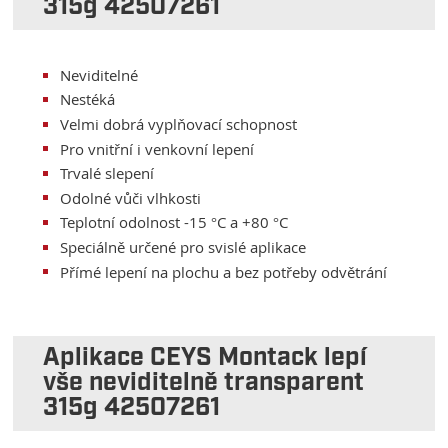
315g 42507261
Neviditelné
Nestéká
Velmi dobrá vyplňovací schopnost
Pro vnitřní i venkovní lepení
Trvalé slepení
Odolné vůči vlhkosti
Teplotní odolnost -15 °C a +80 °C
Speciálně určené pro svislé aplikace
Přímé lepení na plochu a bez potřeby odvětrání
Aplikace CEYS Montack lepí
vše neviditelně transparent
315g 42507261