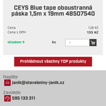
CEYS Blue tape oboustranná
páska 1,5m x 19mm 48507540
Cena
128 Kč
Cena s DPH
155 Kč
skladem 9
ks
Prohlédnout všechny TOP produkty
Napište
janik@stavebniny-janik.cz
Zavolejte
595 133 311