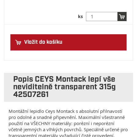
ks
Vložit do košíku
Popis CEYS Montack lepí vše
neviditelně transparent 315g
42507261
Montážní lepidlo Ceys Montack s absolutní přilnavostí
pro odolné a snadné připevnění. Maximální všestranné
použití na VŠECHNY materiály: porézní i neporézní
včetně jemných a vlhkých povrchů. Speciálně určené pro
transparentní materiály vyžadující čisté provedení.