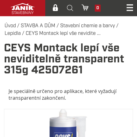
0
Úvod
/
STAVBA A DŮM
/
Stavební chemie a barvy
/
Lepidla
/
CEYS Montack lepí vše nevidite ...
CEYS Montack lepí vše
neviditelně transparent
315g 42507261
Je speciálně určeno pro aplikace, které vyžadují
transparentní zakončení.