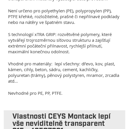
Není určeno pro polyethylen (PE), polypropylen (PP),
PTFE křehké, rozložitelné, prašné či nepřilnavé podklady
nebo na nátěry ve špatném stavu.
S technologií xTRA GRIP: rozvětvěné polymery, které
vytvářejí trojrozměrnou síťovou strukturu a zajišťují
extrémní počáteční přilnavost, rychlejší přilnutí,
maximální konečnou odolnost.
Vhodné pro materiály: lepí všechny: dřevo, kov, plast,
kámen, cihly, beton, sádru, cement, kachličky,
polyuretan (trámy), pěnový polystyren, mramor, zrcadla
atd...
Nevhodné pro PE, PP, PTFE.
Vlastnosti CEYS Montack lepí
vše neviditelně transparent