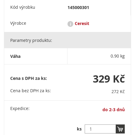
Kód výrobku
145000301
Výrobce
Ceresit
i
Parametry produktu:
Ceresit je renomovaná značka stavební chemie, která nabízí
širokou škálu produktů pro lepení, hydroizolaci, zateplení a
povrchové úpravy. Patří pod koncern Henkel a je známá pro
Váha
0.90 kg
svou kvalitu a inovativní řešení ve stavebnictví. HENKEL ČR,
spol. s r.o. Adhesive Technologies Building, Boudníkova
2514/5, 180 00 Praha 8, Czech Republic, tel.: +420 220 101 101
329 Kč
Cena s DPH za ks:
Cena bez DPH za ks:
272 Kč
Expedice:
do 2-3 dnů
ks