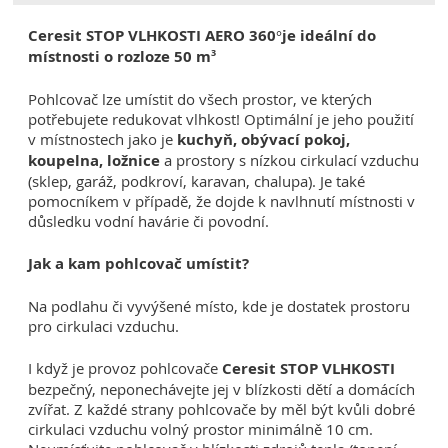
Ceresit STOP VLHKOSTI AERO 360°je ideální do
místnosti o rozloze 50 m
3
Pohlcovač lze umístit do všech prostor, ve kterých
potřebujete redukovat vlhkost! Optimální je jeho použití
v místnostech jako je
kuchyň, obývací pokoj,
koupelna, ložnice
a prostory s nízkou cirkulací vzduchu
(sklep, garáž, podkroví, karavan, chalupa). Je také
pomocníkem v případě, že dojde k navlhnutí místnosti v
důsledku vodní havárie či povodní.
Jak a kam pohlcovač umístit?
Na podlahu či vyvýšené místo, kde je dostatek prostoru
pro cirkulaci vzduchu.
I když je provoz pohlcovače
Ceresit STOP VLHKOSTI
bezpečný, neponechávejte jej v blízkosti dětí a domácích
zvířat. Z každé strany pohlcovače by měl být kvůli dobré
cirkulaci vzduchu volný prostor minimálně 10 cm.