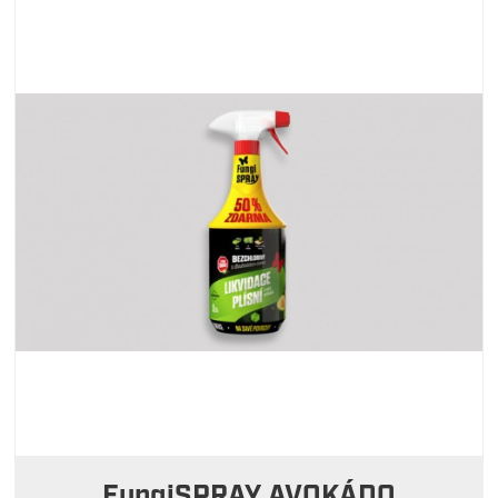
FungiSPRAY AVOKÁDO