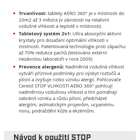
Trvanlivost:
tablety AERO 360° je v místnosti do
20m2 až 3 měsíce (v závislosti na relativní
vzdušné vlhkosti a teplotě v místnosti)
Tabletový systém 2v1:
Ultra absorpční aktivní
krystaly pro dosažení optimální vlhkosti v
místnosti. Patentovaná technologie proti zápachu:
až 70% redukce pachů (testováno externí
nezávislou laboratoří v roce 2009)
Prevence alergenů:
Nadměrná vzdušná vlhkost
vytváří příznivé podmínky pro výskyt roztočů a
plísní a zvyšuje riziko vzniku alergií. Pohlcovače
Ceresit STOP VLHKOSTI AERO 360° pohlcují
nadměrnou vzdušnou vlhkost a tím pomáhají
zabránit vzniku a růstu plísní, předcházet
alergiím, astmatickým projevům, ucpanému
nosu, podráždění kůže a ekzémům.
Návod k použití STOP