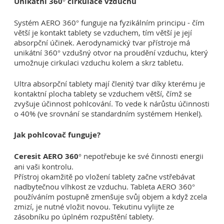
Unikátní 360° cirkulace vzduchu
Systém AERO 360° funguje na fyzikálním principu - čím
větší je kontakt tablety se vzduchem, tím větší je její
absorpční účinek. Aerodynamický tvar přístroje má
unikátní 360° vzdušný otvor na proudění vzduchu, který
umožnuje cirkulaci vzduchu kolem a skrz tabletu.
Ultra absorpční tablety mají členitý tvar díky kterému je
kontaktní plocha tablety se vzduchem větší, čímž se
zvyšuje účinnost pohlcování. To vede k nárůstu účinnosti
o 40% (ve srovnání se standardním systémem Henkel).
Jak pohlcovač funguje?
Ceresit AERO 360°
nepotřebuje ke své činnosti energii
ani vaši kontrolu.
Přístroj okamžitě po vložení tablety začne vstřebávat
nadbytečnou vlhkost ze vzduchu. Tableta AERO 360°
používáním postupně zmenšuje svůj objem a když zcela
zmizí, je nutné vložit novou. Tekutinu vylijte ze
zásobníku po úplném rozpuštění tablety.