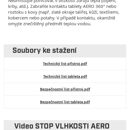
Neumísťujte pohlcovač v blízkosti zdrojů tepla (topení,
krby, atd.). Zabraňte kontaktu tablety AERO 360° nebo
roztoku s kovy (např. zlaté okraje talíře), kůží, textíliemi,
kobercem nebo potahy. V případě kontaktu, okamžitě
omyjte znečištěný předmět teplou vodou.
Soubory ke stažení
Technický list přístroj.pdf
Technický list tableta.pdf
Bezpečnostní list přístroj.pdf
Bezpečnostní list tableta.pdf
Video STOP VLHKOSTI AERO