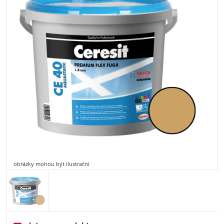
obrázky mohou být ilustrační