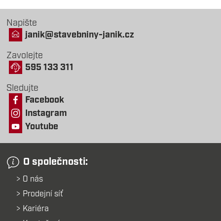
Napište
janik@stavebniny-janik.cz
Zavolejte
595 133 311
Sledujte
Facebook
Instagram
Youtube
O společnosti:
O nás
Prodejní síť
Kariéra