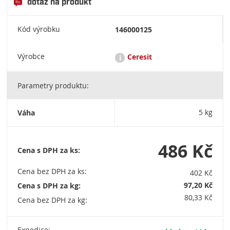
dotaz na produkt
Kód výrobku
146000125
Výrobce
Ceresit
i
Parametry produktu:
Ceresit je renomovaná značka stavební chemie, která nabízí
širokou škálu produktů pro lepení, hydroizolaci, zateplení a
povrchové úpravy. Patří pod koncern Henkel a je známá pro
Váha
5 kg
svou kvalitu a inovativní řešení ve stavebnictví. HENKEL ČR,
spol. s r.o. Adhesive Technologies Building, Boudníkova
2514/5, 180 00 Praha 8, Czech Republic, tel.: +420 220 101 101
486 Kč
Cena s DPH za ks:
Cena bez DPH za ks:
402 Kč
97,20 Kč
Cena s DPH za kg:
80,33 Kč
Cena bez DPH za kg: