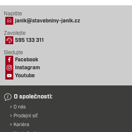
Napište
janik@stavebniny-janik.cz
Zavolejte
595 133 311
Sledujte
Facebook
Instagram
Youtube
O společnosti:
O nás
Prodejní síť
Kariéra