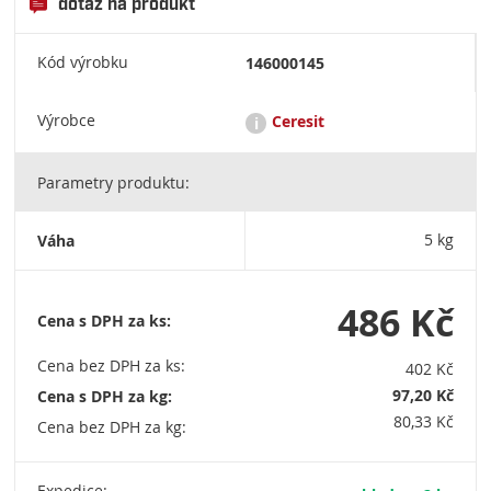
dotaz na produkt
Kód výrobku
146000145
Výrobce
Ceresit
i
Parametry produktu:
Ceresit je renomovaná značka stavební chemie, která nabízí
širokou škálu produktů pro lepení, hydroizolaci, zateplení a
povrchové úpravy. Patří pod koncern Henkel a je známá pro
Váha
5 kg
svou kvalitu a inovativní řešení ve stavebnictví. HENKEL ČR,
spol. s r.o. Adhesive Technologies Building, Boudníkova
2514/5, 180 00 Praha 8, Czech Republic, tel.: +420 220 101 101
486 Kč
Cena s DPH za ks:
Cena bez DPH za ks:
402 Kč
97,20 Kč
Cena s DPH za kg:
80,33 Kč
Cena bez DPH za kg: